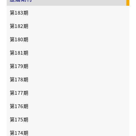
第183期
第182期
第180期
第181期
第179期
第178期
第177期
第176期
第175期
第174期