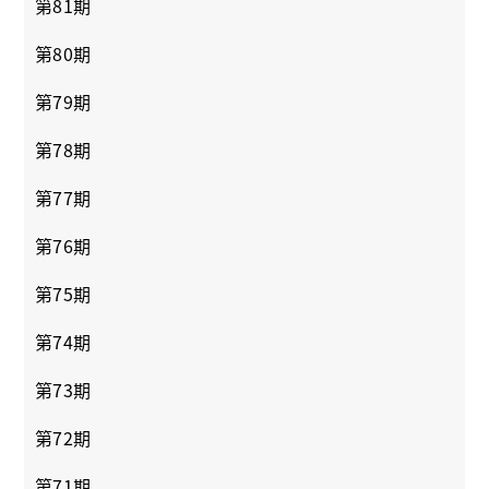
第81期
第80期
第79期
第78期
第77期
第76期
第75期
第74期
第73期
第72期
第71期