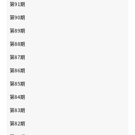
第91期
第90期
第89期
第88期
第87期
第86期
第85期
第84期
第83期
第82期