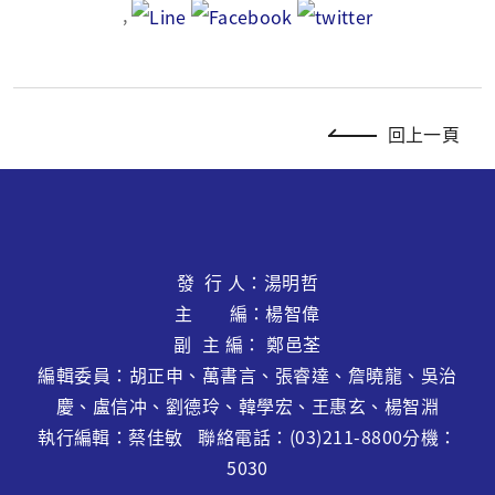
,
回上一頁
發 行 人：湯明哲
主 編：楊智偉
副 主 編： 鄭邑荃
編輯委員：胡正申、萬書言、張睿達、
詹曉龍
、吳治
慶、盧信冲、劉德玲、韓學宏、王惠玄、
楊智淵
執行編輯：蔡佳敏 聯絡電話：(03)211-8800分機：
5030