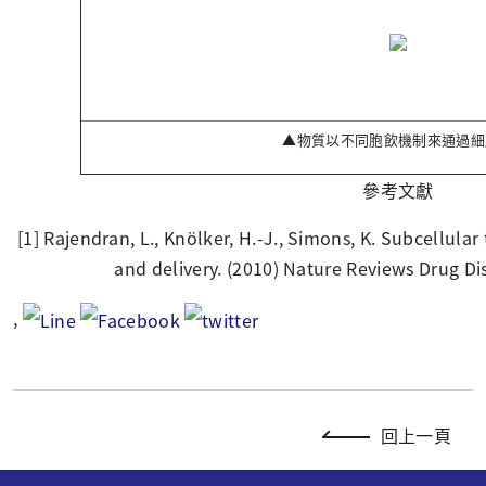
▲
物質以不同胞飲機制來通過細
參考文獻
[1] Rajendran, L., Knölker, H.-J., Simons, K. Subcellular
and delivery. (2010) Nature Reviews Drug Disc
,
回上一頁