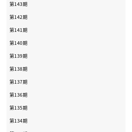
第143期
第142期
第141期
第140期
第139期
第138期
第137期
第136期
第135期
第134期