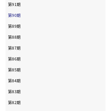
第91期
第90期
第89期
第88期
第87期
第86期
第85期
第84期
第83期
第82期