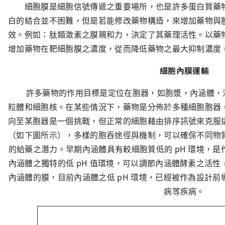
細胞膜是細胞信號傳遞之重要場所，也是許多蛋白質藥物
白的結合並不困難，但是若能修改藥物構造，來增加藥物與
效。例如：肽類激素之膜親和力，決定了其藥理活性。以藥
增加藥物在靶細胞膜之濃度，從而降低藥物之最大抑制濃度
細胞內膜運輸
許多藥物的作用目標是定位在胞器，如胞漿，內涵體，溶酶體
粒體和細胞核。在某些情況下，藥物是分佈於多種細胞胞器
向至某胞器是一個挑戰，但正常的細胞藉由排序訊號來克服
（如下圖所示），多樣的胞吞途徑與機制，可以確保不同物
的給藥之潛力。早期內涵體具有較細胞質低的 pH 環境，
內涵體之獨特的低 pH 值環境，可以調節內涵體酵素之活
內涵體的膜，目前內涵體之低 pH 環境，已經被作為設計
病等疾病。