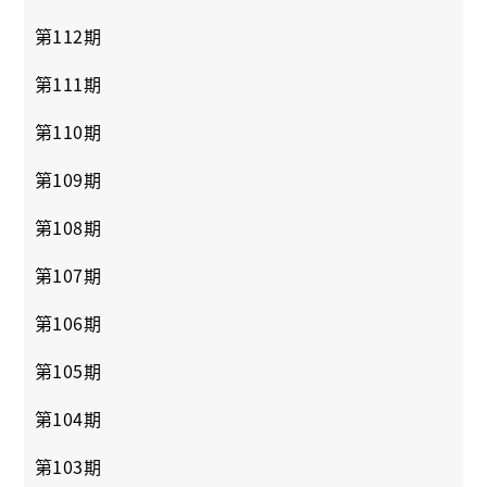
第112期
第111期
第110期
第109期
第108期
第107期
第106期
第105期
第104期
第103期