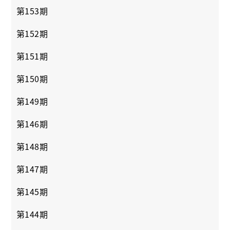
第153期
第152期
第151期
第150期
第149期
第146期
第148期
第147期
第145期
第144期