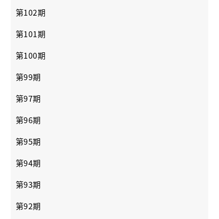
第102期
第101期
第100期
第99期
第97期
第96期
第95期
第94期
第93期
第92期