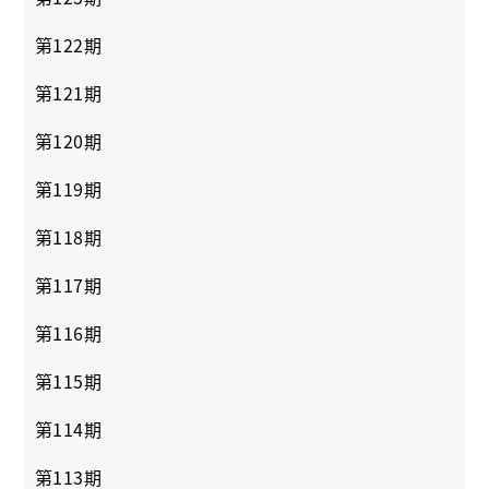
第122期
第121期
第120期
第119期
第118期
第117期
第116期
第115期
第114期
第113期