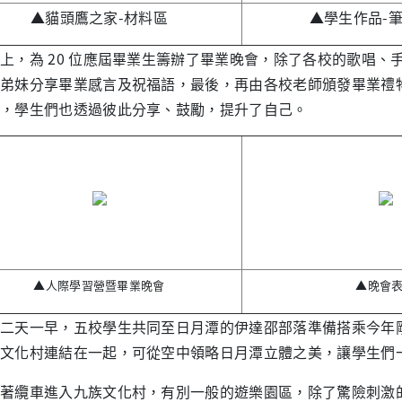
▲貓頭鷹之家-材料區
▲學生作品-
為 20 位應屆畢業生籌辦了畢業晚會，除了各校的歌唱、
弟妹分享畢業感言及祝福語，最後，再由各校老師頒發畢業禮
，學生們也透過彼此分享、鼓勵，提升了自己。
▲人際學習營暨畢業晚會
▲晚會
天一早，五校學生共同至日月潭的伊達邵部落準備搭乘今年剛
文化村連結在一起，可從空中領略日月潭立體之美，讓學生們
纜車進入九族文化村，有別一般的遊樂園區，除了驚險刺激的