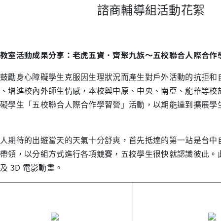
諮商輔導組活動花絮
教室活動成果分享：老虎五資．齊聚九族～五校聯合人際合作
勵身心障礙學生克服因生理狀況而產生對戶外活動的抗拒和自
、增進校內外師生情感，本校與中原、中央、南亞、龍華等校於 5 月
礙學生「五校聯合人際合作學習營」活動，以期能達到擴展學
期待的出遊當天的天氣十分舒爽，首先抵達的第一站是台中自
帶領，以分組方式進行各項競賽，五校學生很快就認識彼此。
及 3D 電影動畫。