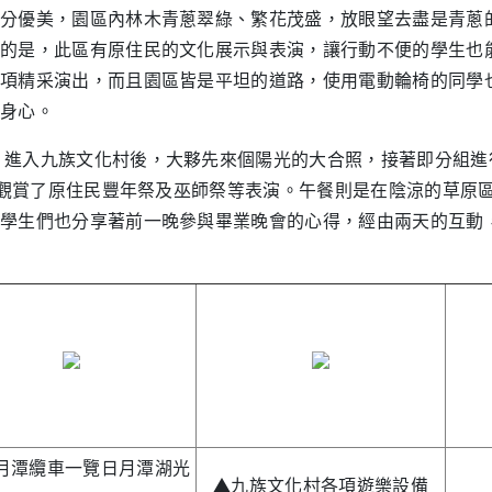
分優美，園區內林木青蔥翠綠、繁花茂盛，放眼望去盡是青蔥
的是，此區有原住民的文化展示與表演，讓行動不便的學生也
項精采演出，而且園區皆是平坦的道路，使用電動輪椅的同學
身心。
進入九族文化村後，大夥先來個陽光的大合照，接著即分組進行
點觀賞了原住民豐年祭及巫師祭等表演。午餐則是在陰涼的草原
學生們也分享著前一晚參與畢業晚會的心得，經由兩天的互動
月潭纜車一覽日月潭湖光
▲九族文化村各項遊樂設備