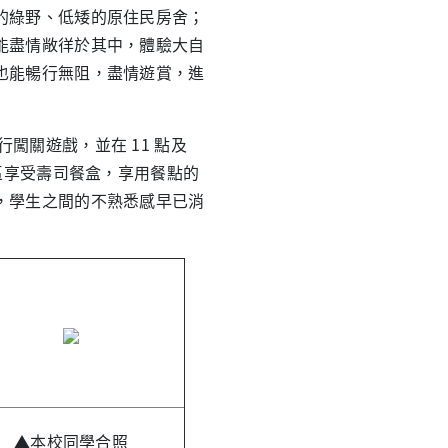
的綠野、低矮的原住民房舍；
能盡情敞徉於其中，體驗大自
也能暢行無阻，盡情遊賞，進
闖關遊戲，並在 11 點及
區享受壽司餐盒，享用餐點的
，學生之間的不熟悉感早已消
▲本校同學合照