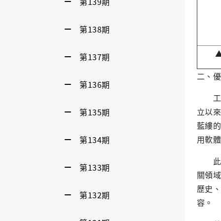
第139期
第138期
第137期
二、優
第136期
工商管
立以來
第135期
藍縷的
用軟體
第134期
此次
第133期
關領域
歷史、
第132期
容。