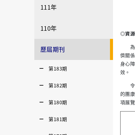
111年
110年
◎資源
為鼓
歷屆期刊
儕關係
身心障
第183期
效。
第182期
令人
的團康
第180期
項展覽
第181期