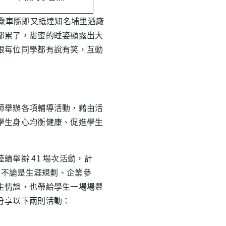
覽車隨即又抵達知名埔里酒廠
都累了，甜蜜的睡姿顯露出大
跟每位同學都有說有笑，互動
舉辦各項輔導活動，藉由活
學生身心均衡健康、促進學生
舉辦 41 場次活動，計
，不論是生涯規劃、企業參
生情誼，也帶給學生一場場豐
分享以下兩則活動：