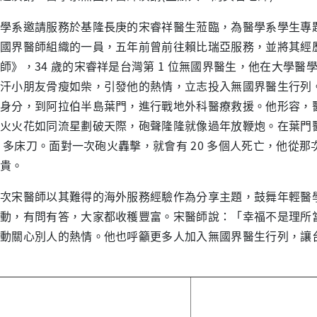
邀請服務於基隆長庚的宋睿祥醫生蒞臨，為醫學系學生專題演
國界醫師組織的一員，五年前曾前往賴比瑞亞服務，並將其經
師》，34 歲的宋睿祥是台灣第 1 位無國界醫生，他在大學
汗小朋友骨瘦如柴，引發他的熱情，立志投入無國界醫生行列。20
身分，到阿拉伯半島葉門，進行戰地外科醫療救援。他形容，
火火花如同流星劃破天際，砲聲隆隆就像過年放鞭炮。在葉門醫
00 多床刀。面對一次砲火轟擊，就會有 20 多個人死亡，他從
貴。
宋醫師以其難得的海外服務經驗作為分享主題，鼓舞年輕醫學
動，有問有答，大家都收穫豐富。宋醫師說：「幸福不是理所
動關心別人的熱情。他也呼籲更多人加入無國界醫生行列，讓