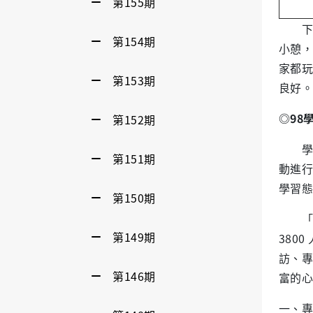
第155期
下午
第154期
小憩，
家都玩
第153期
良好。
◎98
第152期
學務
第151期
動進行
學習態
第150期
「師生
第149期
380
訪、專
第146期
富的心
一、專