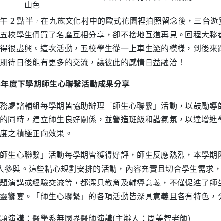
山色
 2 點半，在九族文化村中的歐式花園裡拍照留念後，三台遊
五校學生們買了名產互相分享，卻不捨地互道再見。回程大夥
得很盡興。這次活動，五校學生從一上車生澀的模樣，到後來
期待日後能有更多的交流，讓彼此的感情日益融洽！
學年度下學期師生心聯繫活動成果分享
處諮輔組每學期皆協助辦理「師生心聯繫」活動，以鼓勵導師
的同時，建立師生良好關係，並營造班級和諧氣氛，以達增進
度之積極正向效果。
心聯繫」活動每學期皆獲得好評，師生反應熱烈，本學期陸續
0 人參與。這些精心規劃安排的活動，內容充實且切合學生需求
題演講或經驗交流等，都深具教育及輔導意義，不僅促進了師
靈饗宴。「師生心聯繫」的各項活動皆深具意義且各有特色，
題演講：醫學系無國界醫師演講(主辦人：周美智老師)