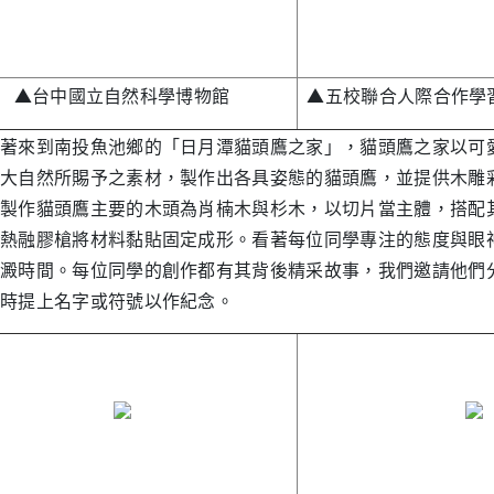
▲台中國立自然科學博物館
▲五校聯合人際合作學習
來到南投魚池鄉的「日月潭貓頭鷹之家」，貓頭鷹之家以可愛
大自然所賜予之素材，製作出各具姿態的貓頭鷹，並提供木雕彩繪創意
製作貓頭鷹主要的木頭為肖楠木與杉木，以切片當主體，搭配
熱融膠槍將材料黏貼固定成形。看著每位同學專注的態度與眼
澱時間。每位同學的創作都有其背後精采故事，我們邀請他們
時提上名字或符號以作紀念。