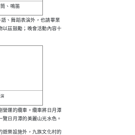
筆筒、鳴笛
手語、舞蹈表演外，也請畢業
物以茲鼓勵；晚會活動內容十
表演
營運的纜車。纜車將日月潭
一覽日月潭的美麗山光水色。
遊樂設施外，九族文化村的