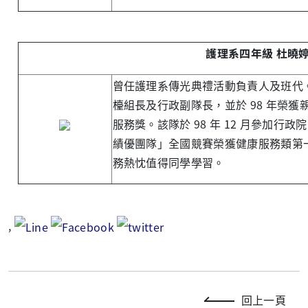
護理系四年級 杜曉
曾任護理系傳光典禮活動負責人及班代
檯組長及行政副隊長，並於 98 年榮獲
服務獎。該隊於 98 年 12 月參加行
績優團隊」全國競賽榮獲健康服務類第一
務熱忱值得同學學習。
,
回上一頁