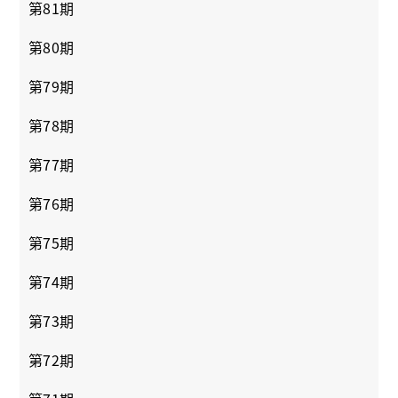
第81期
第80期
第79期
第78期
第77期
第76期
第75期
第74期
第73期
第72期