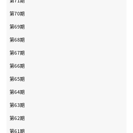
第71期
第70期
第69期
第68期
第67期
第66期
第65期
第64期
第63期
第62期
第61期