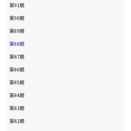
第91期
第90期
第89期
第88期
第87期
第86期
第85期
第84期
第83期
第82期