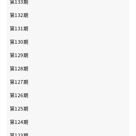
第133期
第132期
第131期
第130期
第129期
第128期
第127期
第126期
第125期
第124期
第123期