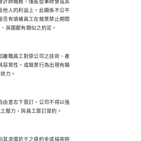
會計師職務，僅能從事財會或其
及他人的利益上，此顯係不公平
是否有填補員工在競業禁止期間
國、英國都有類似之約定。
如離職員工對原公司之技術、產
具惡質性，或競業行為出現有顯
生效力。
自由意志下簽訂，公司不得以強
職之壓力，與員工簽訂是約。
向其求償若干之違約金或損害賠