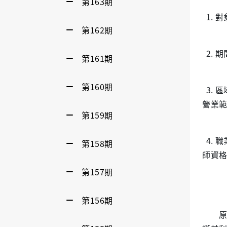
第163期
1.
第162期
2.
第161期
第160期
3.
營業
第159期
4.
第158期
師資
第157期
第156期