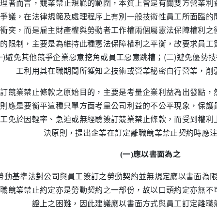
管理者而言，競業禁止規範的範圍，本質上皆是有關雙方營業利
的爭議，在法律規範及處理程序上有別一般技術性員工所面臨的
的衝突，而是雇主財產權與勞動者工作權兩個屬憲法保障權利之
上的限制，主要是為維持此種憲法保障權利之平衡，故要求員工
一)避免其他競爭企業惡意挖角或員工惡意跳槽；(二)避免優勢技
工利用其在職期間所獲知之技術或營業秘密自行營業，削
競業禁止條款之原始目的，主要是考量企業利益為出發點，然
，則應是要衡平這種只單方面考量公司利益的不公平現象，保護
員工免於因輕率、急迫或無經驗簽訂競業禁止條款，而受到權利
決原則，提出企業在訂定離職競業禁止契約時應
一
應以書面為之
(
)
勞動基準法對公司與員工簽訂之勞動契約並無規定應以書面為
離職競業禁止約定亦是勞動契約之一部份，故以口頭約定亦無不
證上之困難，因此建議應以書面方式與員工訂定離職