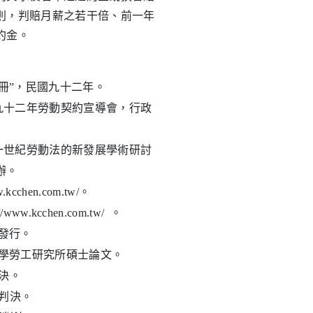
則，判賠月薪之若干倍、前一年
約金。
手冊”，民國九十二年。
於九十二年勞動契約宣導會，行政
十一世紀勞動法的新發展學術研討
辦。
chen.com.tw/。
kcchen.com.tw/ 。
芳發行。
正大學勞工研究所碩士論文。
判決。
號判決。