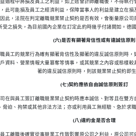
利益過程中將損及員工之利益，如上述會計師離職後，不得執行
作，此可能損及員工之經濟利益，保障當事人的利益是建立在損
，因此，法院在判定離職競業禁止契約是否有效，會衡量原公司
所受之損失，為目前國內企業在訂定此約時幾乎付諸闕如。德
六
是否有顯著背信性或有違誠信原則
(
)
離職員工的競業行為確有顯著背信性及顯著的違反誠信原則時，
客戶資料、營業情報大量篡奪等情事，或其競業之內容或態樣較
著的違反誠信原則時，則該競業禁止契約即
七
契約應依自由誠信原則簽訂
(
)
公司在與員工簽訂離職競業禁止契約時應本誠信、對等且在雙方
、脅迫、拘禁或其他非法方法；亦或利用員工無經驗、急於求
八
違約金是否合理
(
)
倘員工離職後確實從事競業工作致影響原公司之利益，原公司可