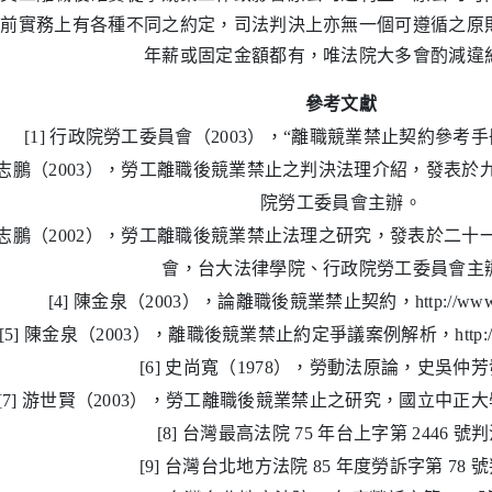
目前實務上有各種不同之約定，司法判決上亦無一個可遵循之原
年薪或固定金額都有，唯法院大多會酌減違
參考文獻
[1] 行政院勞工委員會（2003），“離職競業禁止契約參考
] 劉志鵬（2003），勞工離職後競業禁止之判決法理介紹，發表
院勞工委員會主辦。
] 劉志鵬（2002），勞工離職後競業禁止法理之研究，發表於二
會，台大法律學院、行政院勞工委員會主
[4] 陳金泉（2003），論離職後競業禁止契約，http://www.kc
[5] 陳金泉（2003），離職後競業禁止約定爭議案例解析，http://www.
[6] 史尚寬（1978），勞動法原論，史吳仲
[7] 游世賢（2003），勞工離職後競業禁止之研究，國立中
[8] 台灣最高法院 75 年台上字第 2446 號
[9] 台灣台北地方法院 85 年度勞訴字第 78 