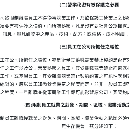
二
營業秘密有被保護之必要
(
)
司欲限制離職員工不得從事競業工作，乃欲保護其營業上之秘
必須要有被保護之價值，而所謂秘密，凡是沒有對社會公眾揭露
訊息，舉凡研發中之產品、技術、配方；或價格、成本明細
三
員工在公司所擔任之職位
(
)
員工在公司所擔任之職位，亦是衡量其離職競業禁止契約是否有
擔任之工作涉及公司營業秘密之員工，其受離職競業禁止約束就
性工作，或基層員工，其受離職競業禁止契約約束之可能性就相
非絕對的，應以員工知悉營業機密之程度而定，並非一般員工即
密之程度，一旦離職並從事競業工作即可能影響原公司，其契約
四
限制員工就業之對象、期間、區域、職業活動
(
)
員工離職後就業之對象、期間、區域、職業活動之範圍必須合
無生存機會，茲分述如下：