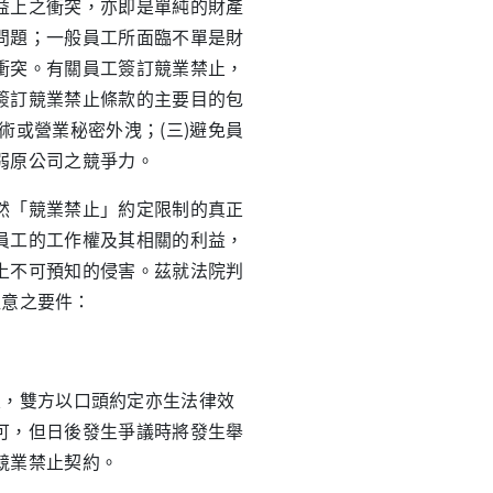
益上之衝突，亦即是單純的財產
問題；一般員工所面臨不單是財
衝突。有關員工簽訂競業禁止，
簽訂競業禁止條款的主要目的包
術或營業秘密外洩；(三)避免員
弱原公司之競爭力。
「競業禁止」約定限制的真正
員工的工作權及其相關的利益，
上不可預知的侵害。茲就法院判
注意之要件：
限，雙方以口頭約定亦生法律效
可，但日後發生爭議時將發生舉
競業禁止契約。