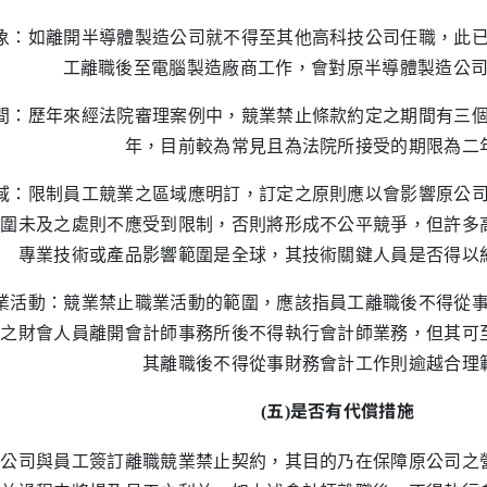
 對象：如離開半導體製造公司就不得至其他高科技公司任職，此
工離職後至電腦製造廠商工作，會對原半導體製造公
 期間：歷年來經法院審理案例中，競業禁止條款約定之期間有三
年，目前較為常見且為法院所接受的期限為二
 區域：限制員工競業之區域應明訂，訂定之原則應以會影響原公
範圍未及之處則不應受到限制，否則將形成不公平競爭，但許多
專業技術或產品影響範圍是全球，其技術關鍵人員是否得以
 職業活動：競業禁止職業活動的範圍，應該指員工離職後不得從
格之財會人員離開會計師事務所後不得執行會計師業務，但其可
其離職後不得從事財務會計工作則逾越合理
五
是否有代償措施
(
)
原公司與員工簽訂離職競業禁止契約，其目的乃在保障原公司之