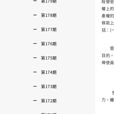
第179期
經營
權上
第178期
產權
條款
第177期
括：(
第176期
簽訂
目的
第175期
俾使
第174期
第173期
力，
第172期