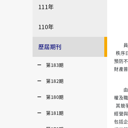
111年
110年
員工
歷屆期刊
秩序
預防
第183期
財產
第182期
由於
第180期
權及
其競
第181期
經營
包括