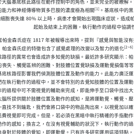
於大腦基底核此路徑在動作控制中的角色，並未完全的被瞭解。
[1]
的能力和神經傳導物質多巴胺的濃度極為相關
。基底核中的黑
細胞喪失達 80% 以上時，病患才會開始出現臨床症狀，造成
起始及結束上的困難，執行動作的過程中協調
金森氏症在 1817 年被報導出來時，提到『感覺與智能沒
[2~6]
：帕金森氏症的特徵包含了感覺處理的改變以及智力的退化
核路徑的異常也會造成許多知覺的缺損。最近許多研究顯示：帕
的喪失、觸覺區辨的困難、對肢體位置覺缺損及運動覺損傷等等
基底核路徑影響我們偵測肢體位置及動作的能力。此能力廣泛運
們在執行動作的過程中，並不會特別的去覺知肢體的位置及運動
作的過程中可不需視覺的輔助來完成，即能伸手至口袋中找出大
大腦所提供關於肢體位置及動作的感知，是將運動覺、觸覺、壓
一直找不到鑰匙，我們會將口袋中的物品掏出來，以視覺加以確
耗費視覺即可完成。但是，若必須在黑暗中執行精確的手指動作
動作的感知；換言之，在沒有視覺輔助的狀況下，執行動作的過
自身對於肢體的覺知，即運動覺。已有許多研究運用這項特點，