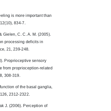
eeling is more important than
12(10), 834-7.
 & Gielen, C. C. A. M. (2005).
on processing deficits in
ce, 21, 239-248.
3). Proprioceptive sensory
e from proprioception-related
8, 308-319.
unction of the basal ganglia,
, 126, 2312-2322.
k J. (2006). Perception of