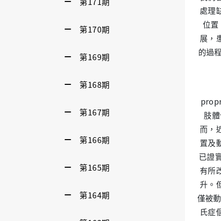
第171期
處理
位置
第170期
展，
的過
第169期
第168期
一
pro
第167期
肢體
而，
第166期
置及
已證
第165期
有所
升。但
第164期
僅被動
氏症