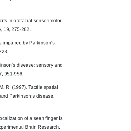
its in orofacial sensorimotor
y, 19, 275-282.
 is impaired by Parkinson’s
228.
kinson’s disease: sensory and
7, 951-956.
M. R. (1997). Tactile spatial
 and Parkinson;s disease.
ocalization of a seen finger is
Experimental Brain Research.