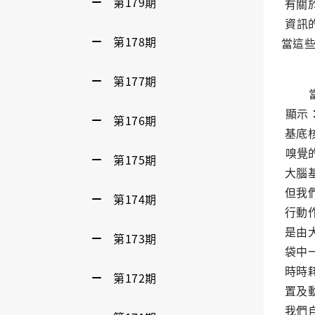
第179期
有關
資訊
第178期
當這些
第177期
當帕
顯示
第176期
基底
嗅覺
第175期
大腦
但我
第174期
行動
是由
第173期
袋中
時時
第172期
置及
我們