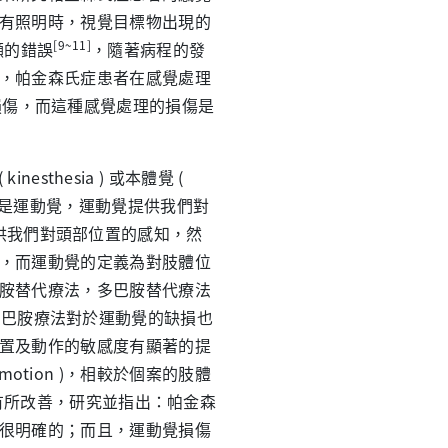
有照明時，視覺目標物出現的
[9~11]
顯的錯誤
，隨著病程的發
，帕金森氏症患者在感覺處理
損傷，而這種感覺處理的損傷是
hesia ) 或本體覺 (
，其一是運動覺，運動覺提供我們對
供我們對頭部位置的感知，然
，而運動覺的定義為對肢體位
胺替代療法，多巴胺替代療法
多巴胺療法對於運動覺的缺損也
置及動作的敏感度有顯著的提
otion )，相較於個案的肢體
因此而有所改善，研究並指出：帕金森
很明確的；而且，運動覺損傷