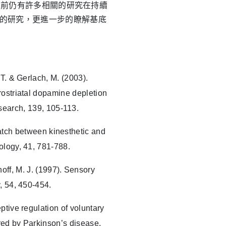
目前仍有許多相關的研究在持續
的研究，更進一步的瞭解基底
T. & Gerlach, M. (2003).
ostriatal dopamine depletion
search, 139, 105-113.
smatch between kinesthetic and
ology, 41, 781-788.
noff, M. J. (1997). Sensory
, 54, 450-454.
ptive regulation of voluntary
red by Parkinson’s disease.