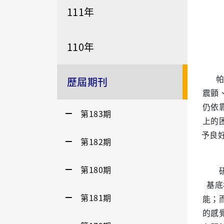
111年
110年
帕金
歷屆期刊
震顫
仍依
第183期
上的
予良
第182期
第180期
研究
基底
第181期
能；
的感