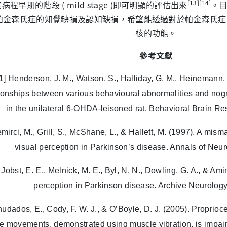
[13][14]
病程早期的階段 ( mild stage )即可明顯的評估出來
。
帕金森氏症的知覺缺損及認知缺損，希望能透過對於帕金森氏症
核的功能。
參考文獻
1]
Henderson, J. M., Watson, S., Halliday, G. M., Heinemann, 
ionships between various behavioural abnormalities and nogr
in the unilateral 6-OHDA-leisoned rat. Behavioral Brain Re
emirci, M., Grill, S., McShane, L., & Hallett, M. (1997). A mi
visual perception in Parkinson’s disease. Annals of Neur
] Jobst, E. E., Melnick, M. E., Byl, N. N., Dowling, G. A., & Ami
perception in Parkinson disease. Archive Neurology
hudados, E., Cody, F. W. J., & O’Boyle, D. J. (2005). Proprioce
e movements, demonstrated using muscle vibration, is impai