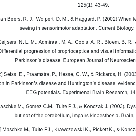
125(1), 43-49.
Van Beers, R. J., Wolpert, D. M., & Haggard, P. (2002) When f
seeing in sensorimotor adaptation. Current Biology, 
Keijsers, N. L. M., Admiraal, M. A., Cools, A. R., Bloem, B. R.,
Differential progression of proprioceptice and visual informati
Parkinson’s disease. European Journal of Neuroscien
2] Seiss, E., Praamstra, P., Hesse, C. W., & Rickards, H. (200
ion in Parkinson’s disease and Huntington’s disease: evidenc
EEG potentials. Experimenal Brain Research, 14
Maschke M., Gomez C.M., Tuite P.J., & Konczak J. (2003). Dysf
but not of the cerebellum, impairs kinaesthesia. Brain
] Maschke M., Tuite PJ., Krawczewski K., Pickett K., & Koncza