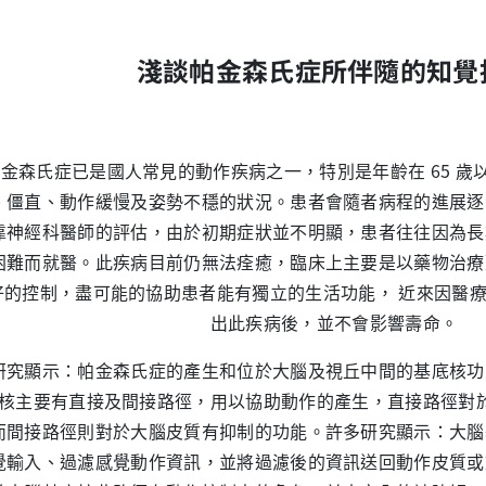
淺談帕金森氏症所伴隨的知覺
森氏症已是國人常見的動作疾病之一，特別是年齡在 65 歲
、僵直、動作緩慢及姿勢不穩的狀況。患者會隨者病程的進展逐
靠神經科醫師的評估，由於初期症狀並不明顯，患者往往因為長
困難而就醫。此疾病目前仍無法痊癒，臨床上主要是以藥物治療
好的控制，盡可能的協助患者能有獨立的生活功能， 近來因醫
出此疾病後，並不會影響壽命。
顯示：帕金森氏症的產生和位於大腦及視丘中間的基底核功
核主要有直接及間接路徑，用以協助動作的產生，直接路徑對
而間接路徑則對於大腦皮質有抑制的功能。許多研究顯示：大腦
覺輸入、過濾感覺動作資訊，並將過濾後的資訊送回動作皮質或