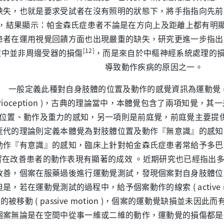
缺失，也就是要求受試者在沒有照明的狀態下，將手指指向先前
，結果顯示：帕金森氏症患者不論是在方向上及距離上都有明
患者在運用視覺回饋方面也出現嚴重的缺失，研究更進一步指出
[12]
程中並非周邊受器的損傷
，而是來自於中樞神經系統處理的
導致動作疾病的原因之一。
般定義此種對自身肢體的位置及動作的感覺資訊為運動覺 ( kinest
prioception )，古典的理論當中，本體覺包含了兩項知覺
位置、動作及重力的感知，另一項則是前庭覺，前庭覺主要提
近代的理論則定義本體覺為對肢體位置及動作『無意識』的感知
動作『有意識』的感知，臨床上針對帕金森氏症患者常給予多巴
實在改善患者的動作表現有顯著的成效 。近期研究也已經指出
改善，個案在服藥過後進行運動覺測試，發現個案對自身肢體位
是，若在運動覺測試的過程中，給予個案動作的線索 ( active m
的被移動 ( passive motion )，個案的運動覺缺損並未
個案無論是在空間中從事一維或二維的動作，運動覺的損傷都是