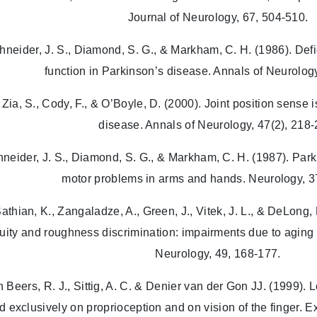
Journal of Neurology, 67, 504-510.
hneider, J. S., Diamond, S. G., & Markham, C. H. (1986). Defic
function in Parkinson’s disease. Annals of Neurolog
] Zia, S., Cody, F., & O’Boyle, D. (2000). Joint position sense
disease. Annals of Neurology, 47(2), 218-
hneider, J. S., Diamond, S. G., & Markham, C. H. (1987). Par
motor problems in arms and hands. Neurology, 3
Sathian, K., Zangaladze, A., Green, J., Vitek, J. L., & DeLong, 
uity and roughness discrimination: impairments due to aging
Neurology, 49, 168-177.
n Beers, R. J., Sittig, A. C. & Denier van der Gon JJ. (1999). L
 exclusively on proprioception and on vision of the finger. 