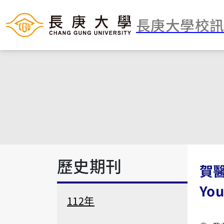
長庚大學校
歷史期刊
賀醫
You
112年