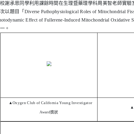
校謝承恩同學利用課餘時間在生理暨藥理學科周美智老師實驗室
目「Diverse Pathophysiological Roles of Mitochondrial Fissi
hotodynamic Effect of Fullerene-Induced Mitochondrial O
一。
▲Oxygen Club of California Young Investigator
Award獎狀