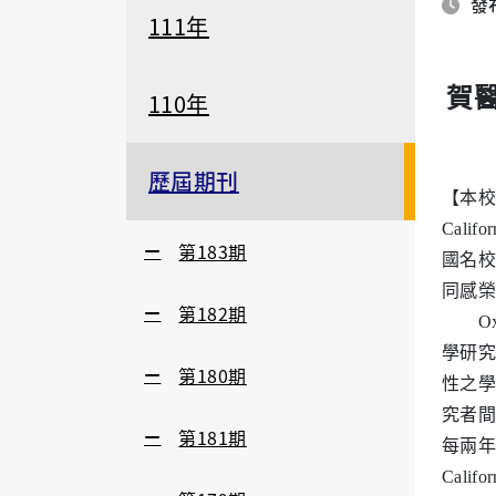
發布
111年
賀醫
110年
歷屆期刊
【本校訊
Cal
第183期
國名校博士
同感榮
第182期
Oxy
學研究的
第180期
性之學
究者間的
第181期
每兩年
Cali