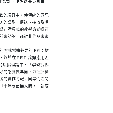
銳技術設計，使評審委員耳目一
幼兒喜歡的玩具中，使傳統的資訊
D 的讀取、傳送、接收及處
樂」誘導式的教學方式還可
前來諮詢，商討此作品未來
式採購必要的 RFID 材
於在 RFID 趨勢應用盃
的瘦鵝理論中，「學習瘦鵝
好的態度做準備，並把握機
後的實作簡報，同學們之間
『十年寒窗無人問，一朝成