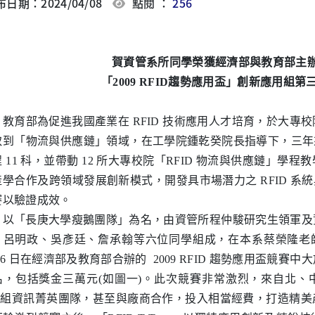
日期：2024/04/08
點閱 ：
256
賀資管系所同學榮獲經濟部與教育部主
「2009 RFID趨勢應用盃」創新應用組第
育部為促進我國產業在 RFID 技術應用人才培育，於大專
取到「物流與供應鏈」領域，在工學院鍾乾癸院長指導下，三年來已
 11 科，並帶動 12 所大專校院「RFID 物流與供應鏈」學
學合作及跨領域發展創新模式，開發具市場潛力之 RFID 系統與
賽以驗證成效。
「長庚大學瘦鵝團隊」為名，由資管所程仲駿研究生領軍及
、呂明政、吳彥廷、詹承翰等六位同學組成，在本系蔡榮隆老師的指導
16 日在經濟部及教育部合辦的 2009 RFID 趨勢應用盃競
名，包括獎金三萬元(如圖一)。此次競賽非常激烈，來自北、
58 組資訊菁英團隊，甚至與廠商合作，投入相當經費，打造精