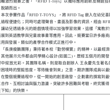
兩輪激烈競賽之後，「RFID T-Toys」以獨特應用創新及精
，脫穎而出。
參賽作品「RFID T-TOYS」，將 RFID Tag 嵌入在
入過程便捷化；同時可處理聲音、畫面及影像的資訊，經由 RFI
，讓幼兒透過多元的遊戲情境得以加強學習效果，這樣「寓教於
擴展到英語教學與兒童故事書等應用。因此，競賽當日許多廠商
應用與發展，類似的產學合作模式正進行中。
長庚瘦鵝團隊」秉持著本校『勤勞樸實』的精神，以最經濟的方
，其他展示元件都由同學精心設計(如圖二)，歷經五個月的開發，終
賽中綻放光彩。其團隊名稱，則是取自創辦人 王永慶先生著名
對困境時的堅毅態度，等待機會到來」之意，期許團隊成員以最
。在整個競賽過程中，從一開始的創意啟發、企劃書的撰寫到最
工合作、互相討論與腦力激盪，突破許多困難與考驗，終究獲得
天下知』的快樂。