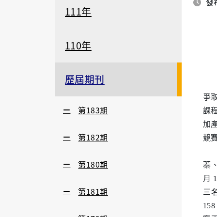
發布
111年
110年
歷屆期刊
教
爭
第183期
課程
加產
第182期
競
以
第180期
蓁
月 
第181期
三
1