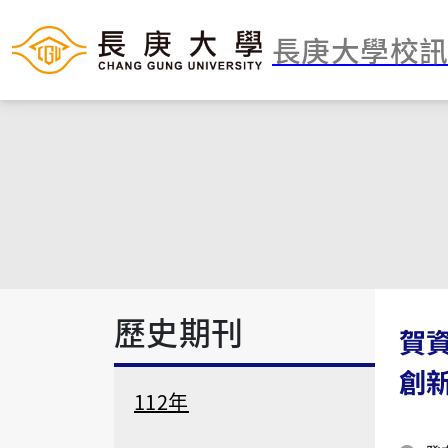
長庚大學校
歷史期刊
賀資
創
112年