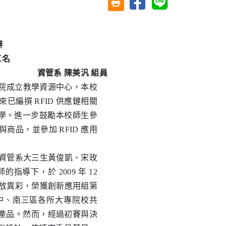
友善列印(另開視窗)
辦
三名
資管系 陳美汎 組員
校院成立教學資源中心，本校
編撰 RFID 供應鏈相關
程教學。進一步鼓勵本校師生參
商品，並參加 RFID 應用
資管系大三生黃俊凱、宋玫
下，於 2009 年 12
賽中大放異彩，榮獲創新應用組第
中、南三區各所大專院校共
美產品。然而，經過初賽與決