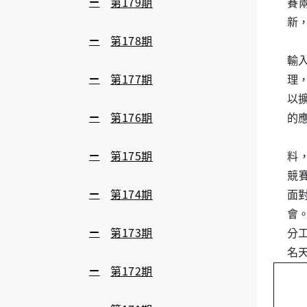
第179期
賽
新
第178期
本次
輸
第177期
理
以
第176期
的
「
第175期
料
競
第174期
面
會
第173期
分
名
第172期