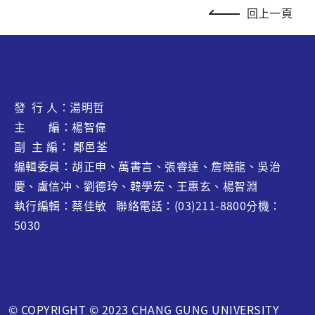
回上一頁
發 行 人：湯明哲
主 編：楊智偉
副 主 編： 鄭邑荃
編輯委員：胡正申、萬書言、張睿達、
詹曉龍
、吳治
慶、盧信冲、劉德玲、韓學宏、王惠玄、
楊智淵
執行編輯：蔡佳敏 聯絡電話：(03)211-8800分機：
5030
© COPYRIGHT © 2023 CHANG GUNG UNIVERSITY