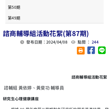
第50期
第49期
諮商輔導組活動花絮(第87期)
發布日期：2024/04/08
點閱 ：
244
分享至臉
分
友善列印(另開視
諮商輔導組活動花絮
諮輔組 黃依婷、黃斐功 輔導員
研究生心理健康講座