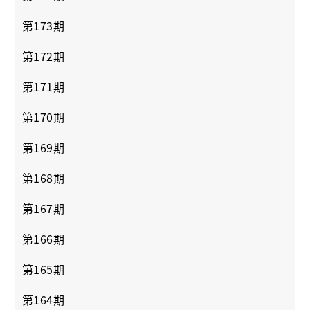
第173期
第172期
第171期
第170期
第169期
第168期
第167期
第166期
第165期
第164期