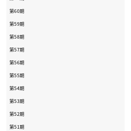
第60期
第59期
第58期
第57期
第56期
第55期
第54期
第53期
第52期
第51期