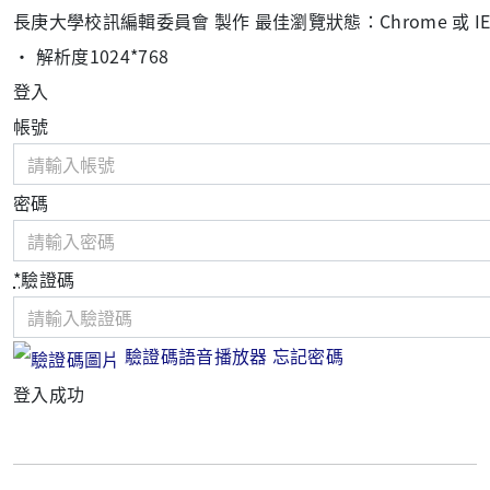
長庚大學校訊編輯委員會 製作 最佳瀏覽狀態：Chrome 或 IE9 
‧ 解析度1024*768
登入
帳號
密碼
*
驗證碼
驗證碼語音播放器
忘記密碼
登入成功