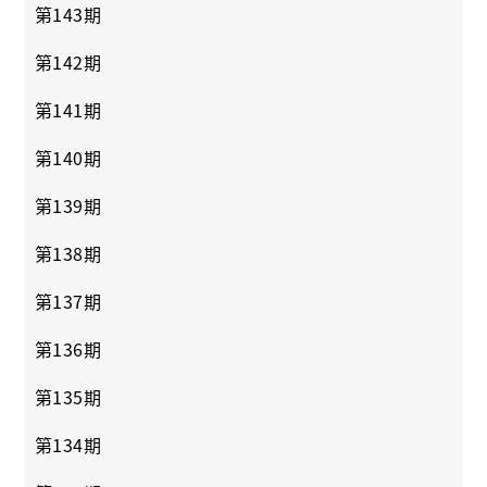
第143期
第142期
第141期
第140期
第139期
第138期
第137期
第136期
第135期
第134期