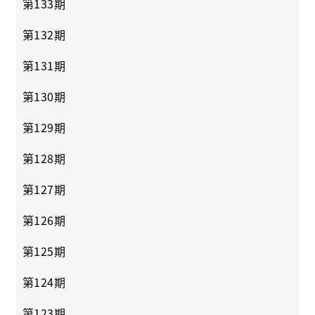
第133期
第132期
第131期
第130期
第129期
第128期
第127期
第126期
第125期
第124期
第123期