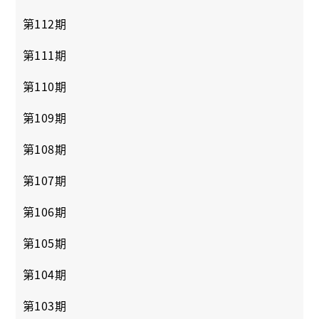
第112期
第111期
第110期
第109期
第108期
第107期
第106期
第105期
第104期
第103期