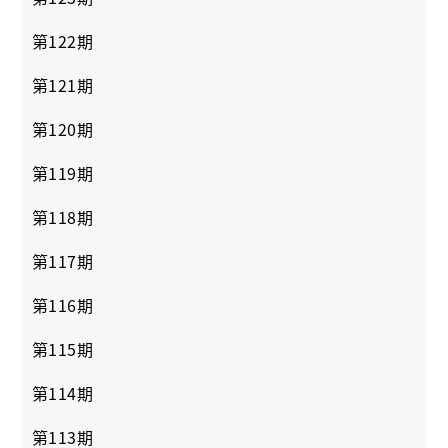
第122期
第121期
第120期
第119期
第118期
第117期
第116期
第115期
第114期
第113期