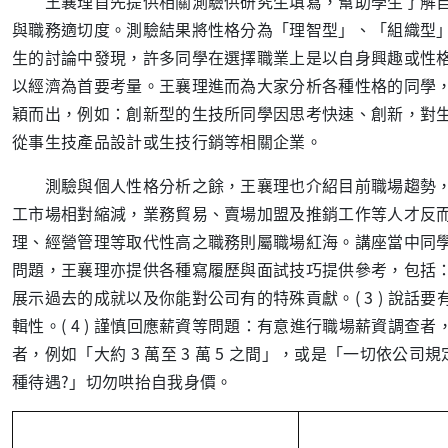
王襄理首先提供相關測驗供研究生填寫，幫助學生了解自
與職務適切度。測驗結果將性格分為「理智型」、「組織型
生的討論中發現，許多同學在選擇職業上是以自身興趣或性
以經濟為首要考量。王襄理進而為大家分析各種性格的同學
穎而出，例如：創新型的生技所同學因思考快速、創新，對
從事生技產品設計或生技行銷等相關企業。
測驗與個人性格分析之餘，王襄理也介紹目前職場趨勢，
工市場相對縮減，業務貿易、賣場加盟及推銷工作等人才反
理、經營管理等取代性高之職務則屬職場紅海。講座當中同
問題，王襄理亦提供各種寫履歷與面試技巧提供參考，包括：( 1 
展示過去的成就以及你能對公司有的特殊貢獻。( 3 ) 說話
輯性。( 4 ) 謹慎回應薪資等問題：有意進行職場薪資調查
者，例如「大約 3 萬至 3 萬 5 之間」，或是「一切依公
種待遇?」切勿哄抬自我身價。