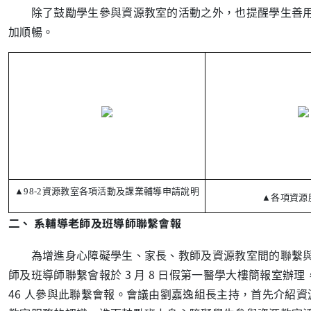
除了鼓勵學生參與資源教室的活動之外，也提醒學生善用
加順暢。
▲98-2資源教室各項活動及課業輔導申請說明
▲各項資源
系輔導老師及班導師聯繫會報
二、
為增進身心障礙學生、家長、教師及資源教室間的聯繫與
師及班導師聯繫會報於 3 月 8 日假第一醫學大樓簡報室辦
46 人參與此聯繫會報。會議由劉嘉逸組長主持，首先介紹