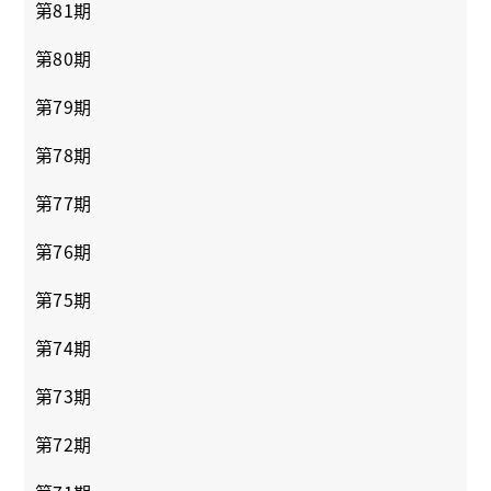
第81期
第80期
第79期
第78期
第77期
第76期
第75期
第74期
第73期
第72期