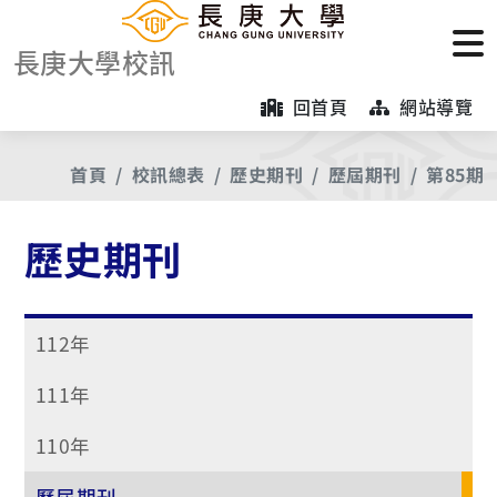
長庚大學校訊
回首頁
網站導覽
首頁
校訊總表
歷史期刊
歷屆期刊
第85期
歷史期刊
112年
111年
110年
歷屆期刊