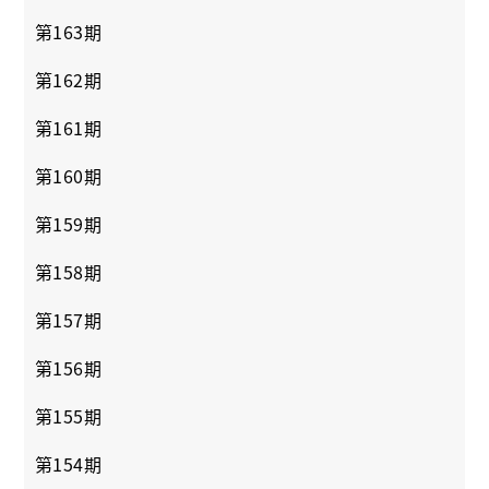
第163期
第162期
第161期
第160期
第159期
第158期
第157期
第156期
第155期
第154期