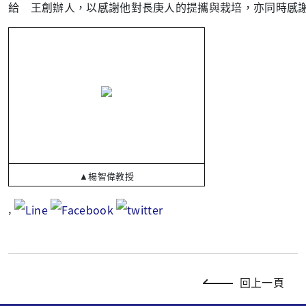
給 王創辦人，以感謝他對長庚人的提攜與栽培，亦同時感
楊智偉教授
▲
,
回上一頁