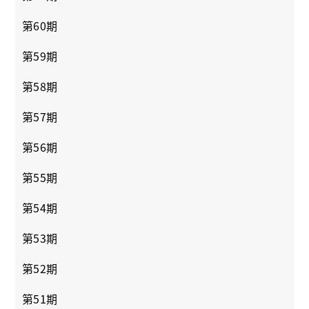
第60期
第59期
第58期
第57期
第56期
第55期
第54期
第53期
第52期
第51期