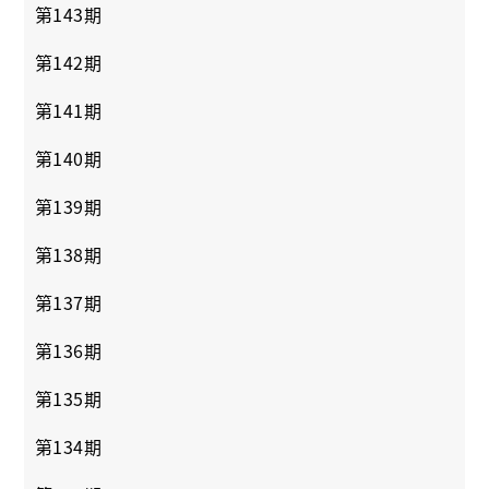
第143期
第142期
第141期
第140期
第139期
第138期
第137期
第136期
第135期
第134期