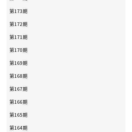
第173期
第172期
第171期
第170期
第169期
第168期
第167期
第166期
第165期
第164期