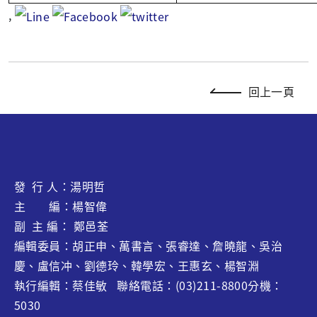
,
回上一頁
發 行 人：湯明哲
主 編：楊智偉
副 主 編： 鄭邑荃
編輯委員：胡正申、萬書言、張睿達、
詹曉龍
、吳治
慶、盧信冲、劉德玲、韓學宏、王惠玄、
楊智淵
執行編輯：蔡佳敏 聯絡電話：(03)211-8800分機：
5030