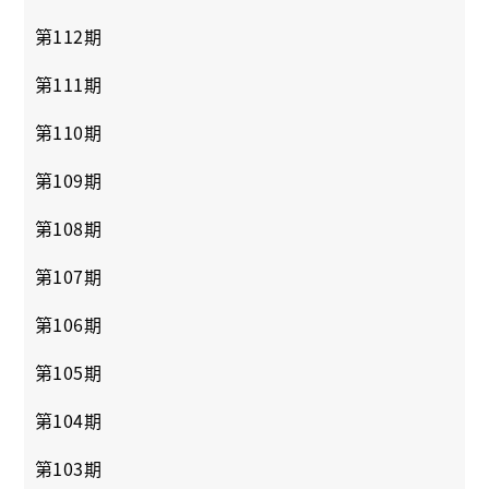
第112期
第111期
第110期
第109期
第108期
第107期
第106期
第105期
第104期
第103期