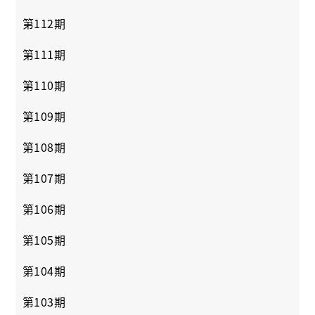
第112期
第111期
第110期
第109期
第108期
第107期
第106期
第105期
第104期
第103期