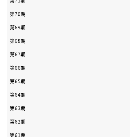
第71期
第70期
第69期
第68期
第67期
第66期
第65期
第64期
第63期
第62期
第61期