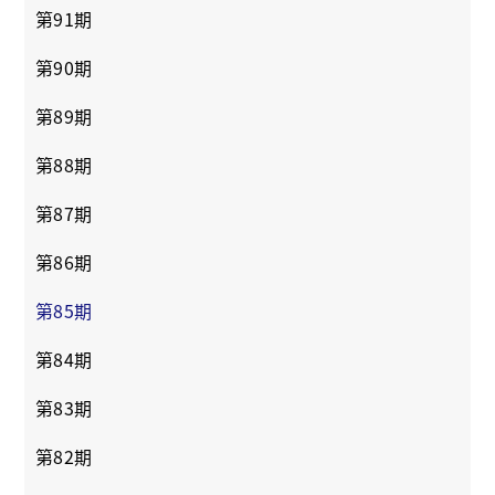
第91期
第90期
第89期
第88期
第87期
第86期
第85期
第84期
第83期
第82期