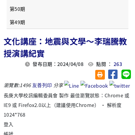
第50期
第49期
文化講座：地震與文學～李瑞騰教
授演講紀實
發布日期：2024/04/08
點閱 ：
263
分享至臉
分
友善列印(另開視
瀏覽數:
1496
友善列印
分享
長庚大學校訊編輯委員會 製作 最佳瀏覽狀態：Chrome 或
IE9 或 Firefox2.0以上（建議使用Chrome） ‧ 解析度
1024*768
登入
帳號