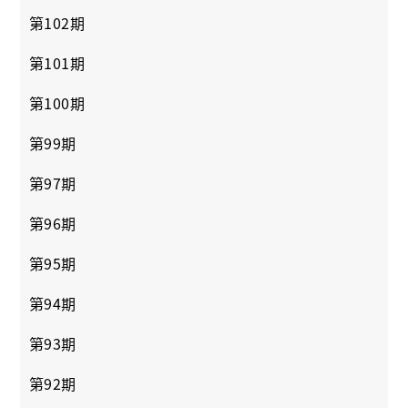
第102期
第101期
第100期
第99期
第97期
第96期
第95期
第94期
第93期
第92期