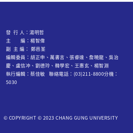
發 行 人：湯明哲
主 編：楊智偉
副 主 編： 鄭邑荃
編輯委員：胡正申、萬書言、張睿達、
詹曉龍
、吳治
慶、盧信冲、劉德玲、韓學宏、王惠玄、
楊智淵
執行編輯：蔡佳敏 聯絡電話：(03)211-8800分機：
5030
© COPYRIGHT © 2023 CHANG GUNG UNIVERSITY