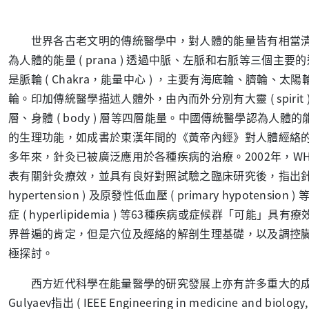
世界各古老文明的傳統醫學中，對人體的能量皆有相當清
為人體的能量 ( prana ) 透過中脈、左脈和右脈等三個
是脈輪 ( Chakra，能量中心 ) ，主要有海底輪、臍輪、
輪。印加傳統醫學描述人體外，由內而外分別有大靈 ( spirit ) 層、靈
層、身體 ( body ) 層等四層能量。中國傳統醫學認為人
的生理功能，如成書於東漢年間的《黃帝內經》對人體經絡
多年來，針灸已被廣泛應用於各種疾病的治療。2002年，WH
表有關針灸療效，並具有良好對照試驗之臨床研究後，指出針灸對原發
hypertension ) 及原發性低血壓 ( primary hypoten
症 ( hyperlipidemia ) 等63種疾病或症候群「可能
界普遍的肯定，但是穴位及經絡的解剖生理基礎，以及調控
極探討。
西方近代科學在能量醫學的研究發展上亦有許多重大的成果。1
Gulyaev指出 ( IEEE Engineering in medicine and b