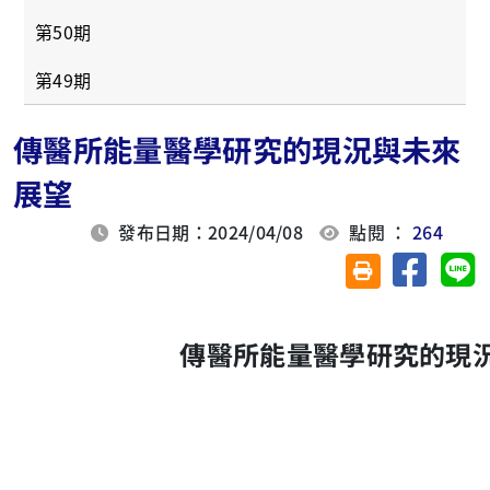
第50期
第49期
傳醫所能量醫學研究的現況與未來
展望
發布日期：2024/04/08
點閱 ：
264
分享至臉
分
友善列印(另開視
傳醫所能量醫學研究的現