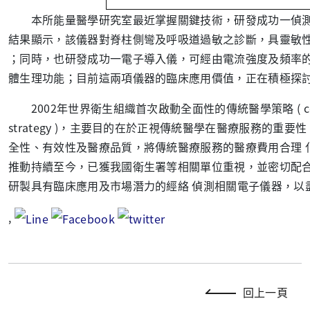
本所能量醫學研究室最近掌握關鍵技術，研發成功一偵測
結果顯示，該儀器對脊柱側彎及呼吸道過敏之診斷，具靈敏性 ( sensitivi
；同時，也研發成功一電子導入儀，可經由電流強度及頻率
體生理功能；目前這兩項儀器的臨床應用價值，正在積極探
2002年世界衛生組織首次啟動全面性的傳統醫學策略 ( comprehens
strategy )，主要目的在於正視傳統醫學在醫療服務的重
全性、有效性及醫療品質，將傳統醫療服務的醫療費用合理 
推動持續至今，已獲我國衛生署等相關單位重視，並密切配
研製具有臨床應用及市場潛力的經絡 偵測相關電子儀器，以
,
回上一頁