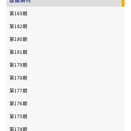
第183期
第182期
第180期
第181期
第179期
第178期
第177期
第176期
第175期
第174期