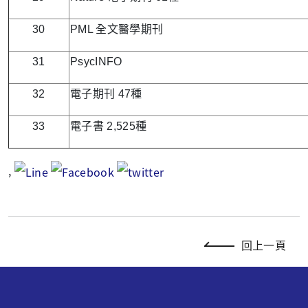
30
PML 全文醫學期刊
31
PsycINFO
32
電子期刊 47種
33
電子書 2,525種
,
回上一頁