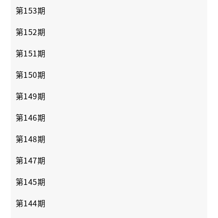
第153期
第152期
第151期
第150期
第149期
第146期
第148期
第147期
第145期
第144期