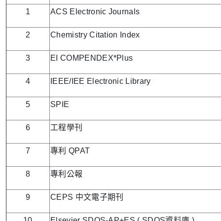
1
ACS Electronic Journals
2
Chemistry Citation Index
3
EI COMPENDEX*Plus
4
IEEE/IEE Electronic Library
5
SPIE
6
工程學刊
7
專利 QPAT
8
專利公報
9
CEPS 中文電子期刊
10
Elsevier SDOS-AP+ES ( SDOS資料庫 )