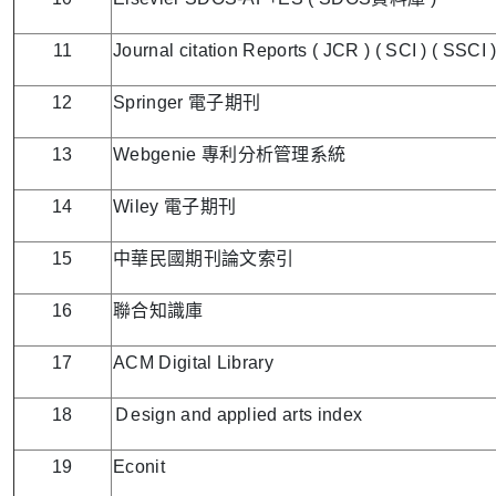
11
Journal citation Reports ( JCR ) ( SCI ) ( SSCI 
12
Springer 電子期刊
13
Webgenie 專利分析管理系統
14
Wiley 電子期刊
15
中華民國期刊論文索引
16
聯合知識庫
17
ACM Digital Library
18
Ｄesign and applied arts index
19
Econit