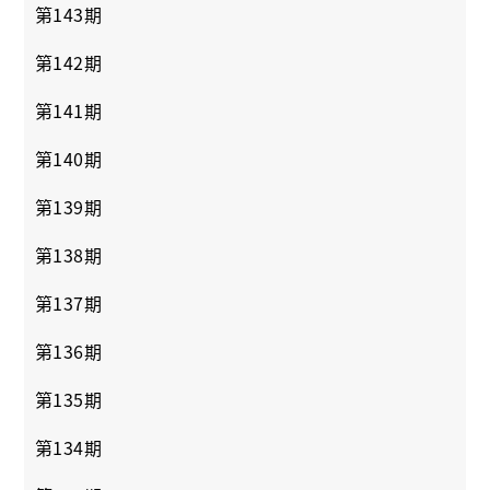
第143期
第142期
第141期
第140期
第139期
第138期
第137期
第136期
第135期
第134期