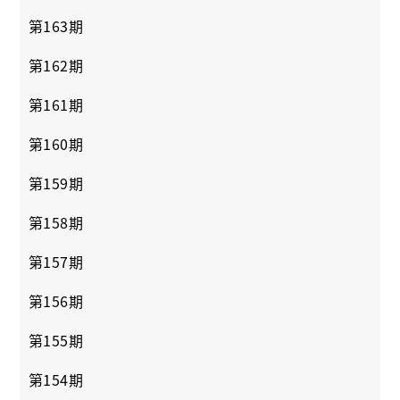
第163期
第162期
第161期
第160期
第159期
第158期
第157期
第156期
第155期
第154期