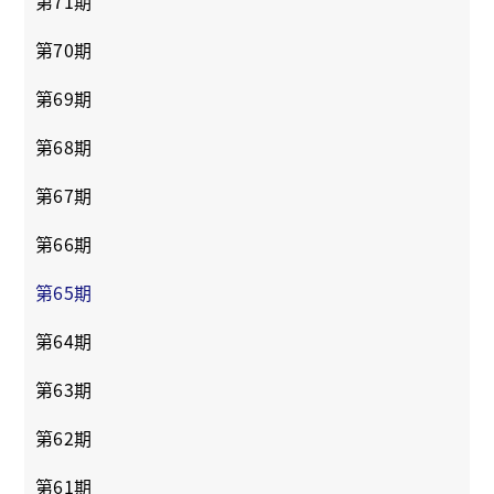
第71期
第70期
第69期
第68期
第67期
第66期
第65期
第64期
第63期
第62期
第61期