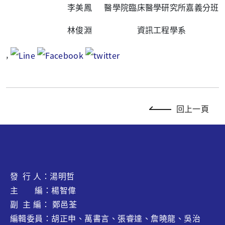
李美鳳
醫學院臨床醫學研究所嘉義分班
林俊淵
資訊工程學系
,
回上一頁
發 行 人：湯明哲
主 編：楊智偉
副 主 編： 鄭邑荃
編輯委員：胡正申、萬書言、張睿達、
詹曉龍
、吳治