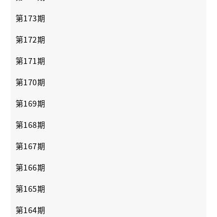
第173期
第172期
第171期
第170期
第169期
第168期
第167期
第166期
第165期
第164期