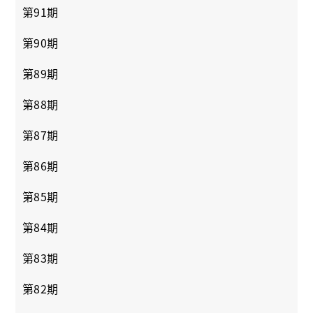
第91期
第90期
第89期
第88期
第87期
第86期
第85期
第84期
第83期
第82期