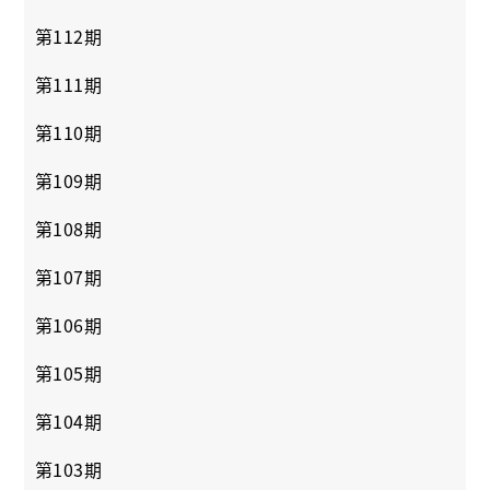
第112期
第111期
第110期
第109期
第108期
第107期
第106期
第105期
第104期
第103期