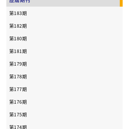
第183期
第182期
第180期
第181期
第179期
第178期
第177期
第176期
第175期
第174期