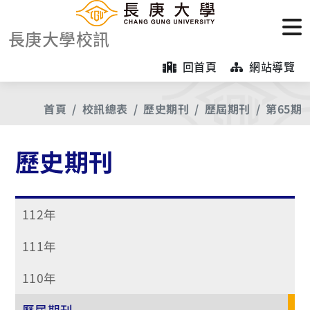
長庚大學校訊
回首頁
網站導覽
首頁
校訊總表
歷史期刊
歷屆期刊
第65期
歷史期刊
112年
111年
110年
歷屆期刊