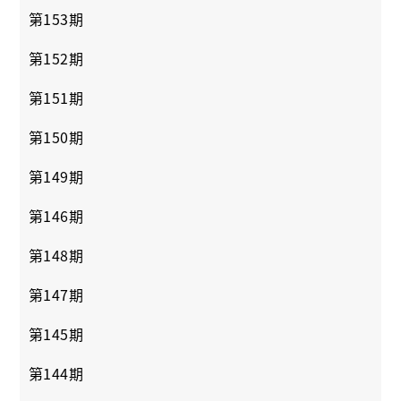
第153期
第152期
第151期
第150期
第149期
第146期
第148期
第147期
第145期
第144期