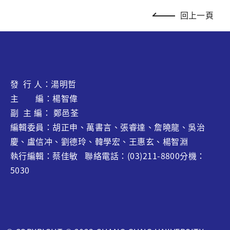
回上一頁
發 行 人：湯明哲
主 編：楊智偉
副 主 編： 鄭邑荃
編輯委員：胡正申、萬書言、張睿達、
詹曉龍
、吳治
慶、盧信冲、劉德玲、韓學宏、王惠玄、
楊智淵
執行編輯：蔡佳敏 聯絡電話：(03)211-8800分機：
5030