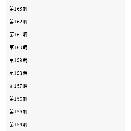
第163期
第162期
第161期
第160期
第159期
第158期
第157期
第156期
第155期
第154期