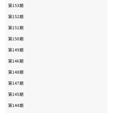
第153期
第152期
第151期
第150期
第149期
第146期
第148期
第147期
第145期
第144期