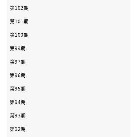
第102期
第101期
第100期
第99期
第97期
第96期
第95期
第94期
第93期
第92期