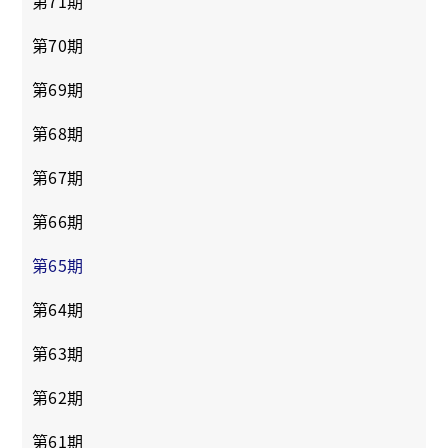
第71期
第70期
第69期
第68期
第67期
第66期
第65期
第64期
第63期
第62期
第61期