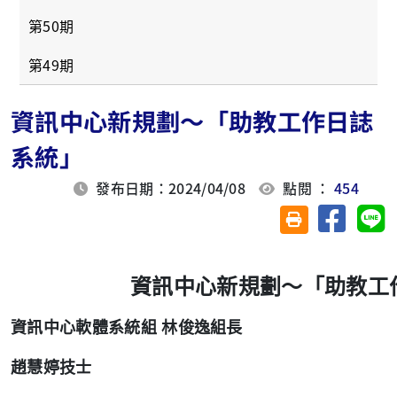
第50期
第49期
資訊中心新規劃～「助教工作日誌
系統」
發布日期：2024/04/08
點閱 ：
454
分享至臉
分
友善列印(另開視
資訊中心新規劃～「助教工
資訊中心軟體系統組 林俊逸組長
趙慧婷技士