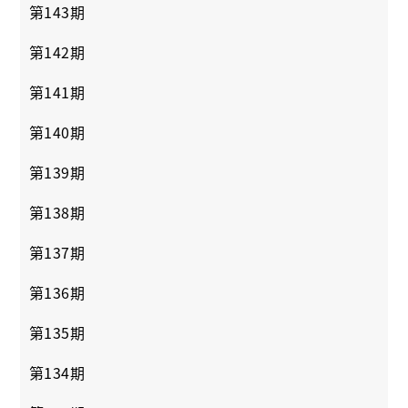
第143期
第142期
第141期
第140期
第139期
第138期
第137期
第136期
第135期
第134期