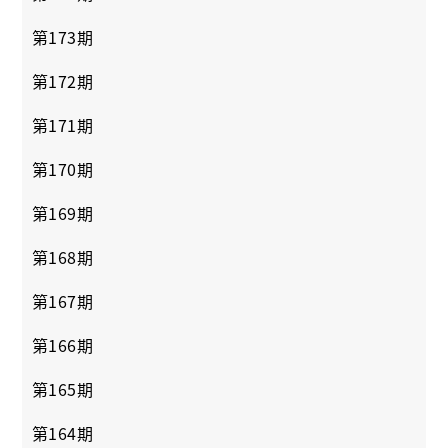
第173期
第172期
第171期
第170期
第169期
第168期
第167期
第166期
第165期
第164期