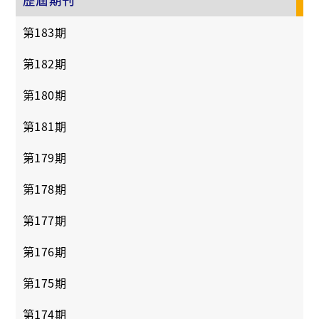
第183期
第182期
第180期
第181期
第179期
第178期
第177期
第176期
第175期
第174期