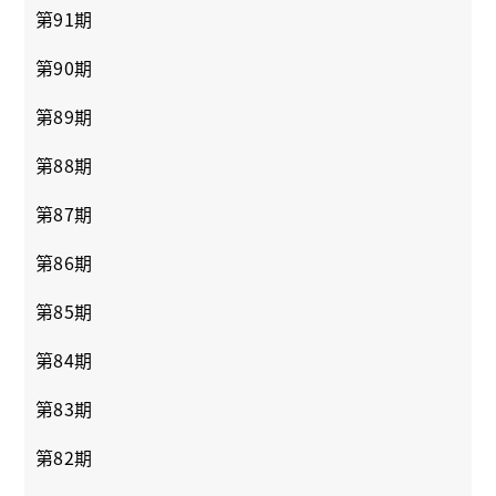
第91期
第90期
第89期
第88期
第87期
第86期
第85期
第84期
第83期
第82期