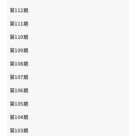
第112期
第111期
第110期
第109期
第108期
第107期
第106期
第105期
第104期
第103期