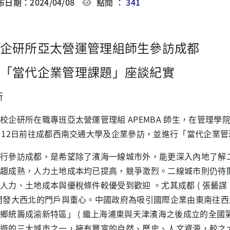
日期：2024/04/08
點閱 ：
341
企研所亞太營運管理組師生參訪成都
「當代企業管理課題」座談紀實
所
研所在職專班亞太營運管理組 APEMBA 師生，在管理學院
月12日前往成都西南交通大學及企業參訪，並進行「當代企業
參訪成都，是希望除了濱海一線城市外，能更深入內地了解二
趨成熟，人力土地成本均已提高，競爭激烈。二線城市則仍待
人力、土地成本與優稅條件較優受到歡迎 。尤其成都 ( 張藝
開發大西北的門戶與重心。中國政府為吸引國際企業由東南往西
鄉統籌成渝新特區」 ( 繼上海浦東與天津濱海之後成立的全國
遊的三大城市之一，擁有豐富的自然、歷史、人文資源，較之