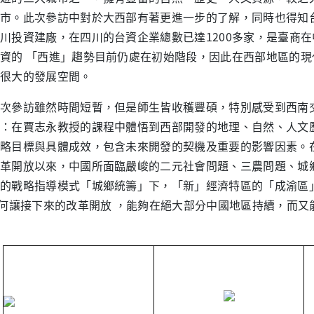
市。此次參訪中對於大西部有著更進一步的了解，同時也得知台
川投資建廠，在四川的台資企業總數已達1200多家，是臺商
資的 「西進」趨勢目前仍處在初始階段，因此在西部地區的
很大的發展空間。
參訪雖然時間短暫，但是師生皆收穫豐碩，特別感受到西南交
：在賈志永教授的課程中體悟到西部開發的地理、自然、人文
略目標與具體成效，包含未來開發的契機及重要的影響因素。
革開放以來，中國所面臨嚴峻的二元社會問題、三農問題、城
的戰略指導模式「城鄉統籌」下，「新」經濟特區的「成渝區
如何讓接下來的改革開放 ，能夠在絕大部分中國地區持續，而