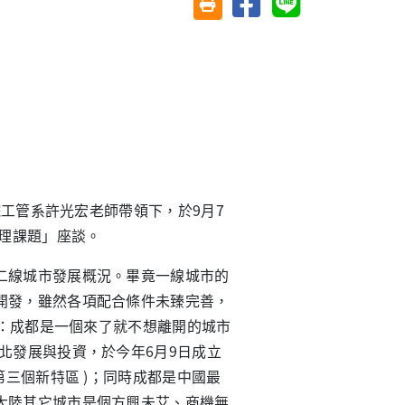
友善列印(另開視窗)
工管系許光宏老師帶領下，於9月7
管理課題」座談。
線城市發展概況。畢竟一線城市的
開發，雖然各項配合條件未臻完善，
謀：成都是一個來了就不想離開的城市
北發展與投資，於今年6月9日成立
第三個新特區 )；同時成都是中國最
大陸其它城市是個方興未艾、商機無