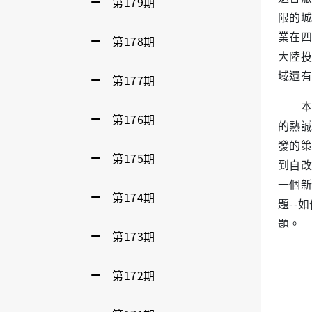
第179期
限的城
業在四
第178期
大陸投
域還有
第177期
本次
第176期
的熱誠
發的策
第175期
到自改
一個新
第174期
題--
題。
第173期
第172期