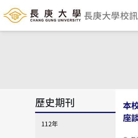
長庚大學校
歷史期刊
本
座
112年