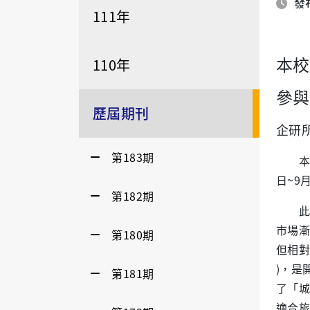
發布
111年
本校
110年
參與
歷屆期刊
企研
第183期
本校企
日~9
第182期
此行
市場漸
第180期
但相對
)，是
第181期
了「城
適合旅