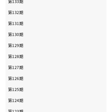
第133期
第132期
第131期
第130期
第129期
第128期
第127期
第126期
第125期
第124期
第123期