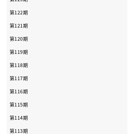
第122期
第121期
第120期
第119期
第118期
第117期
第116期
第115期
第114期
第113期