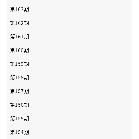
第163期
第162期
第161期
第160期
第159期
第158期
第157期
第156期
第155期
第154期