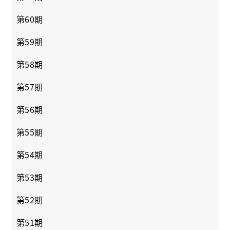
第60期
第59期
第58期
第57期
第56期
第55期
第54期
第53期
第52期
第51期