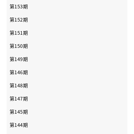
第153期
第152期
第151期
第150期
第149期
第146期
第148期
第147期
第145期
第144期