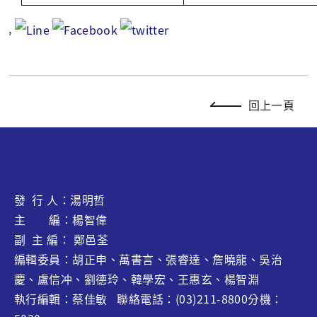
,
回上一頁
發 行 人：湯明哲
主 編：楊智偉
副 主 編： 鄭邑荃
編輯委員：胡正申、萬書言、張睿達、
詹曉龍
、吳治
慶、盧信冲、劉德玲、韓學宏、王惠玄、
楊智淵
執行編輯：蔡佳敏 聯絡電話：(03)211-8800分機：