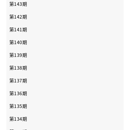
第143期
第142期
第141期
第140期
第139期
第138期
第137期
第136期
第135期
第134期