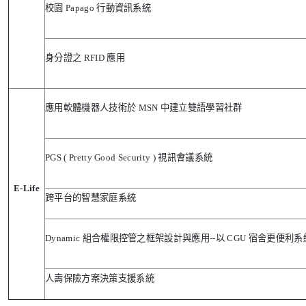
校園 Papago 行動資訊系統
身分證之 RFID 應用
應用軟體機器人技術於 MSN 中建立雙語學習社群
PGS ( Pretty Good Security ) 視訊會議系統
E-Life
跨平台的智慧家庭系統
Dynamic 組合權限控管之框架設計與應用--以 CGU 宿舍更便利
人壽保險方案決策支援系統