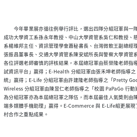
今年畢業展亦循往例舉行評比，選出四隊分組冠軍與一隊
成功大學資工系孫永年教授、中山大學資管系吳仁和教授、
系楊維邦主任、資訊管理學會蕭秘書長、台灣微軟王副總經
張振昌董事長、交通大學資管系陳安斌所長與警察大學資管
各位評選老師審慎的評核結果，本屆總冠軍由蔡榮隆老師指導之「
試資訊平台」贏得；E-Health 分組冠軍由張禾坤老師指
統」贏得；E-Life 分組冠軍由許建隆老師指導之「Pretty Goo
Wireless 分組冠軍由陳昱仁老師指導之「校園 PaPaGo 行動
為分組冠軍亦為本屆總冠軍之隊伍，而本屆最佳人氣奬則由陳昱仁老
端多媒體手機助理」贏得。E-Commerce 與 E-Life組
村合作之重點成果。