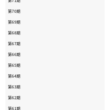
第71期
第70期
第69期
第68期
第67期
第66期
第65期
第64期
第63期
第62期
第61期