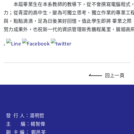
本屆畢業生在本系教師的教導下，從不會撰寫電腦程式，
力；從青澀的高中生，變為可獨立思考、獨立作業的專業工
與，點點滴滴，足為日後美好回憶。值此學生即將 畢業之際
努力成果外，也祝新一代的資訊管理新秀鵬程萬里，展翅高
,
回上一頁
發 行 人：湯明哲
主 編：楊智偉
副 主 編： 鄭邑荃