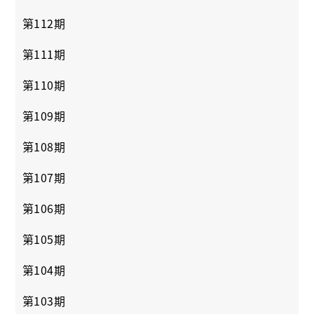
第112期
第111期
第110期
第109期
第108期
第107期
第106期
第105期
第104期
第103期