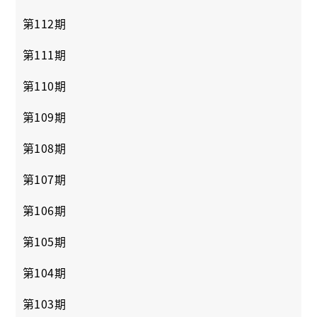
第112期
第111期
第110期
第109期
第108期
第107期
第106期
第105期
第104期
第103期