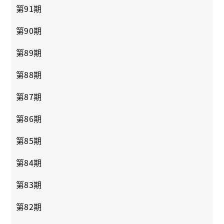
第91期
第90期
第89期
第88期
第87期
第86期
第85期
第84期
第83期
第82期