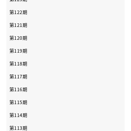
第122期
第121期
第120期
第119期
第118期
第117期
第116期
第115期
第114期
第113期