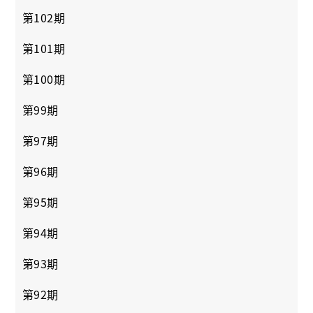
第102期
第101期
第100期
第99期
第97期
第96期
第95期
第94期
第93期
第92期