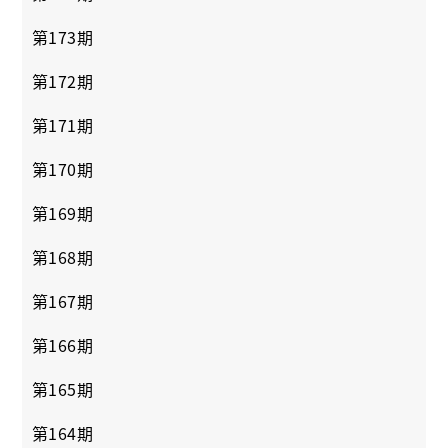
第173期
第172期
第171期
第170期
第169期
第168期
第167期
第166期
第165期
第164期