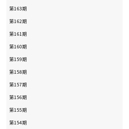
第163期
第162期
第161期
第160期
第159期
第158期
第157期
第156期
第155期
第154期