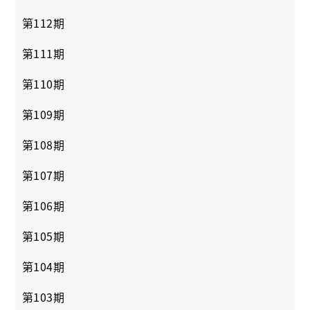
第112期
第111期
第110期
第109期
第108期
第107期
第106期
第105期
第104期
第103期