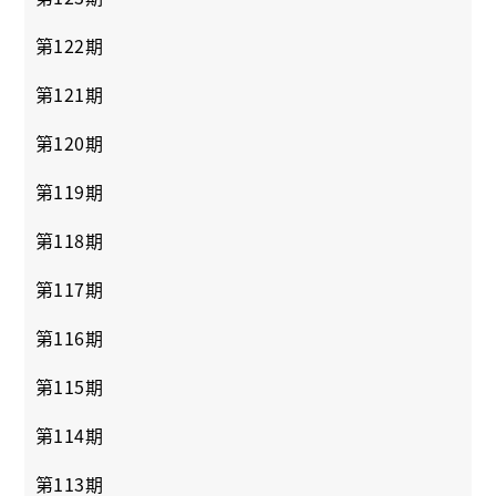
第122期
第121期
第120期
第119期
第118期
第117期
第116期
第115期
第114期
第113期