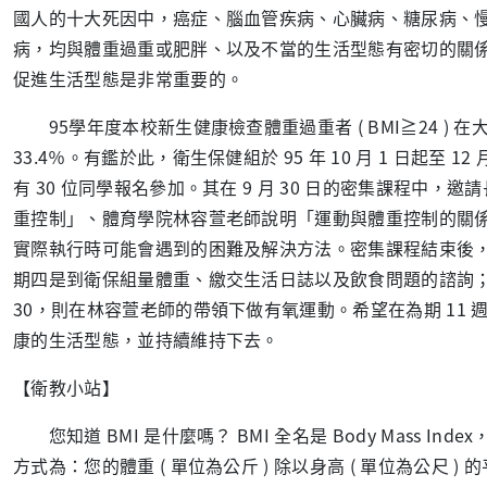
國人的十大死因中，癌症、腦血管疾病、心臟病、糖尿病、
病，均與體重過重或肥胖、以及不當的生活型態有密切的關
促進生活型態是非常重要的。
95學年度本校新生健康檢查體重過重者 ( BMI≧24 ) 在
33.4％。有鑑於此，衛生保健組於 95 年 10 月 1 日起至 
有 30 位同學報名參加。其在 9 月 30 日的密集課程中
重控制」、體育學院林容萱老師說明「運動與體重控制的關
實際執行時可能會遇到的困難及解決方法。密集課程結束後
期四是到衛保組量體重、繳交生活日誌以及飲食問題的諮詢；星
30，則在林容萱老師的帶領下做有氧運動。希望在為期 11
康的生活型態，並持續維持下去。
【衛教小站】
您知道 BMI 是什麼嗎？ BMI 全名是 Body Mass I
方式為：您的體重 ( 單位為公斤 ) 除以身高 ( 單位為公尺 )