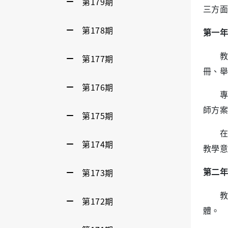
第179期
三方面
第178期
第一年
教學
第177期
冊、舉
第176期
專業
師方案
第175期
在教
第174期
教學意
第173期
第二年
教學
第172期
體。