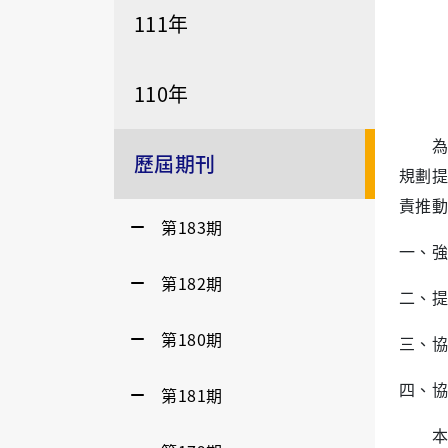
111年
110年
為
歷屆期刊
規劃提
責推動
第183期
一、強
第182期
二、提
第180期
三、協
四、協
第181期
本中