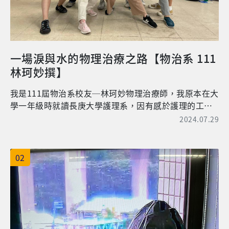
一場淚與水的物理治療之路【物治系 111
林珂妙撰】
我是111屆物治系校友─林珂妙物理治療師，我原本在大
學一年級時就讀長庚大學護理系，因有感於護理的工作
環境的超時及輪班制的艱辛；又因本身助人的初衷及家
2024.07.29
庭環境的因素，因此，我毅然決然地於大二下學期轉進
了長庚大學物理治療學系，開啟我的物理治療的生涯。
在就讀長庚大學物理治療學系期間，有感於自身的程度
02
不及於班上的同學，因此，我花了很多時間在研讀物理
治療的專業技術上。那時的我認為物理治療是一個很貼
近人們生活的一項專業，許多知識無法僅從書本上的內
容獲得，實際地接觸臨床個案反而更為重要，因此在就
讀大學期間，我也不忘參與系上的活動：例如：腦麻
營、社區貼紮活動等。到了大四進入臨床實習後，實際