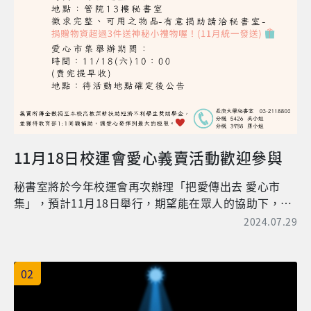
11月18日校運會愛心義賣活動歡迎參與
秘書室將於今年校運會再次辦理「把愛傳出去 愛心市
集」，預計11月18日舉行，期望能在眾人的協助下，幫
助那些經濟上有需要的學生，讓他們都能安穩就學，不
2024.07.29
再為打工糊口而四處奔走。 誠摯希望大家踴躍支持活
動，一起提前年終大掃除，把家中用不到，但完整、可
用的物品捐出來，共同加入捐助義賣品的行列。除了符
02
合惜物環保的精神外，也可以讓愛心發揮到最大的極
限，義賣所得將全數做為本校高教深耕扶助經濟不利生