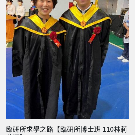
己非相關科系的專業知識及實務經驗，經探索原本不熟
悉的專業領域，更加深地認識醫療、社工、教育三方不
同的觀點，有助於未來在實務上，落實早期療育跨領域
的協同合作，提供更專業且適切的服務給孩子和家長。
雖然我已畢業多年，但仍對所上每位教授的親切記憶猶
新，長庚上課風氣開放。教授們鼓勵學生發問及分享專
業或是生活上的見解，整個課程氣氛融洽而且討論熱
烈，讓很容易怯場的我，慢慢地克服上台報告和演講的
困難，真的是收穫良多。 在學期間，除了感謝我的指導
教授康琳茹老師，同時也感念一起奮鬥互相打氣的同學
們，也深深體悟到了以家庭為中心之早期療育重要性，
支持家庭掌握個人和孩子的優勢，賦予家長親職能力，
也和家長一起見證孩子成長的喜悅，這些養分滋養著
我，鼓勵我繼續在早療專業職能服務。 畢業銜接臨床 在
研究所畢業後，很幸運地到新北市立聯合醫院兒童發展
聯合評估暨療育中心服務，應用所學提供以家庭為中心
的療育課程。現在的我，在醫院和不同專業領域的同事
們溝通更加地暢通，也比以前可以更快速地釐清孩子的
臨研所求學之路【臨研所博士班 110林莉
問題，了解孩子和家長所需的社會資源和社工服務，提