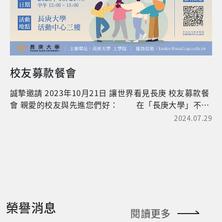
校友募款餐會
誠摯邀請 2023年10月21日 讓世界看見長庚 校友募款餐
會 親愛的校友與先進您們好： 在「長庚大學」不斷
成長中，感謝有您們的參與和支持，為讓本校更為卓
2024.07.29
越，急需要結合您的愛心與資源，共同為校務發展貢獻
一份心力。 教育部於【高教深耕計畫】為引導學校
建立外部募款基金，以「扶助弱勢學生安心學習」，鼓
勵各大專院校向外界募款(例如企業、校友、基金會…
等)，只要募得1元，教育部即相對補助1元【給予等比例
補助(1:1)】，此募款經費將全數用於弱勢學生輔導，使
就讀長庚大學的弱勢學子們，可以得到更完善的照顧及
榮譽消息
學習，亦由經濟端、學習端、輔導端及就業端規劃相關
閱讀更多