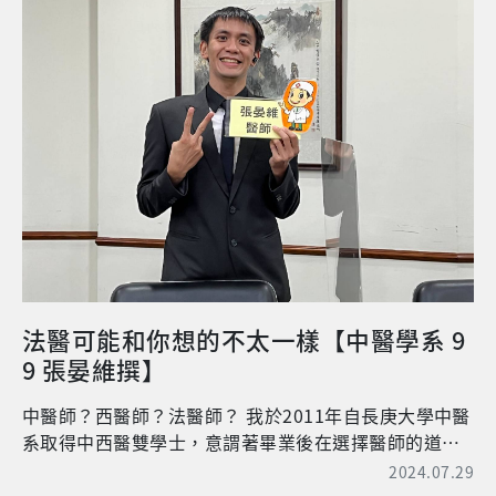
自己也是保護一起作戰的夥伴。從手忙腳亂地穿起一層
經歷外，我認為在醫院工作的環境能讓我們看一個病人
層防護裝備，到迅速熟練的戴起盔甲、衝鋒陷陣，都是
的視野變大，因為在醫院會有些跨團隊合作的機會，時
經過了無數次的沙盤推演。因案例數遽增，讓我有機會
常需要與醫生、護理師、藥師等等其他醫療團隊人員進
參與了一個病房的開始與結束，從到鄰近病房參觀設備
行會談，以充分的了解一位病人的狀況，給予最適切的
及動線，擷取優點套用於新病房的運作，同時也刺激思
治療。例如一個病人有病痛來找我們，可能的原因往往
考出新的想法運用於臨床上，是跳脫臨床作業層面，一
不一定是我們擅長的肌肉骨骼系統所導致的問題。這時
次全新的體驗。不同以往，在病人照護方面，產生了很
我們可能就要懂得想會不會是其他系統的問題所導致
多距離感，除了實體上的阻隔，如負壓病室的設計、以
的，或是適時地轉介。再者，我認為醫院是個很適合剛
及穿著密不透風的防護衣，這些都會讓我們和病人產生
畢業的新鮮人延伸的工作場域。因為大多數人實習期間
距離及作業上的阻礙，儘管如此，仍可透過監視器及對
的工作場域應該都是在醫院，而且醫院內所遇到的個案
講機的方式，在第一時間探視及了解病人的需求。在疫
類型也較為典型，很適合將書本上的知識應用於實際的
情肆虐期間，許多照顧者因為面對未知及恐懼而卻步，
臨床領域。另外，醫院內除了本身的臨床業務之外，在
大多數病人無人陪同，因此我們挺身而出，協助臥床病
醫院工作多少會負擔一些行政業務，而這是我們在實習
法醫可能和你想的不太一樣【中醫學系 9
人的生活起居，如：鼻胃管灌食、翻身擺位、更換尿
期間比較不大需要負擔的事情。而成為了真正的正職人
9 張晏維撰】
布、維持身體清潔等，讓這個封閉的空間裡還有一絲溫
員後，透過自己所背負的行政業務，我們也能夠從中吸
暖在傳遞。但我們也並非無敵鐵金剛，漸漸地身邊的夥
取醫院的管理與運作知識，這對於日後想開治療所或工
中醫師？西醫師？法醫師？ 我於2011年自長庚大學中醫
伴陸續傳出確診的不幸消息，但我們並沒有因此打退堂
作室的學弟妹們而言，我想是獲得如何管理經營治療所
系取得中西醫雙學士，意謂著畢業後在選擇醫師的道路
鼓，反而是檢討作業動線上有哪裡需要加強及改善的地
或工作室的一個很好管道。 再來說說地區醫院，地區型
上除了牙醫、獸醫之外的所有掛著醫師稱謂均任我選
2024.07.29
方，來確保每個人的安全。 新冠肺炎對於每個人來說都
醫院不像我們在實習時接觸的區域型醫院或醫學中心，
擇，基於我在就學階段對自我興趣的探索，最後選擇走