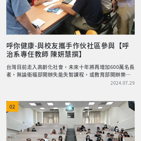
師」，隸屬法務部，算是第二線法醫師。當前者無法結
院的點點滴滴(第一排左一)
案時，便會報驗需解剖鑑定至法務部法醫研究所，再分
案給第二線法醫師進行「解剖鑑定」後出具報告。 如何
成為法醫師？ 從上述了解臺灣目前的法醫師身份，那麼
就來說說如何成為不同的法醫師的身份條件。 一線法醫
師/公職法醫師/地檢署法醫師：具有大學醫學「院」科
呼你健康-與校友攜手作伙社區參與【呼
系畢業後，考取「臺大法醫學研究所乙組」，修業 5 年
治系專任教師 陳妍慧撰】
順利畢業後，參加「法醫師國家考試」取得「法醫師」
資格，需再參加「公職法醫師國家考試」取得「公職法
台灣目前走入高齡化社會，未來十年將再增加600萬名長
醫師」資格才行。前者就是身份的認可，表示有法醫師
者，無論衛福部開辦失能失智課程，或教育部開辦樂齡
的身份，但要執業的法醫師屬正式公務人員，而後者考
學校，都是希望建立長者延緩老化，提升自我照顧的能
2024.07.29
試因屬於公務員缺額，所以只有在有缺額的情況下才會
力。但眾多課程中，關注於呼吸健康促進的醫療專業領
開缺考試。 二線法醫師/解剖法醫師/法醫病理醫師：由
域顯少，因此本系連結在校學生與畢業校友，在陳妍慧
於需要具備「解剖」及「閱讀玻片」的能力，因此必需
老師的指導下，進入社區場域，於112年9月1日辦理
02
具有「西醫」資格後，先走「病理專科」住院醫師訓
「呼你健康-呼吸治療社區參與」的課程。 這次透過本系
練 4 年，取得「病理專科醫師」後，可以選擇 a.就讀
畢業系友95級朱修儁、98級曹振祥(2位都為現任三軍總
「臺大法醫學研究所甲組」修業 2 年，亦或是 b.經國內
醫院呼吸治療師)協助下，與該單位常駐之呼吸治療師合
或國外法醫部門 1 年以上之法醫專業訓練並領有證明文
作，教導學生共同發想，利用在校學習之呼吸治療專
件，即可參加「法醫師國家考試」取得「法醫師」資格