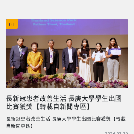
措施，除提供安心向學的環境外，並提升弱勢學子的學
習效能及未來就業的競爭力。 ●若您願意參與本屆的募
款餐會，請填寫線上報名表：點此報名 讓世界看見長庚
募款餐會網站：https://2019donatecgu.wixsite.com/
01
cguheart 活動時間：2023年10月21日（星期六）12:00
-15:00 活動地點：長庚大學 活動中心三樓 - 體育館 線上
報名期間：即日起至112年9月28日 (本餐會採預約報名
制，請務必報名後參加) 聯絡人：03-2118800 分機轉38
34 廖盈涵小姐或張胤萱小姐 聯絡信箱：kmlee@mail.c
gu.edu.tw
長新冠患者改善生活 長庚大學學生出國
比賽獲獎【轉載自新聞專區】
長新冠患者改善生活 長庚大學學生出國比賽獲獎【轉載
自新聞專區】
2024.07.29