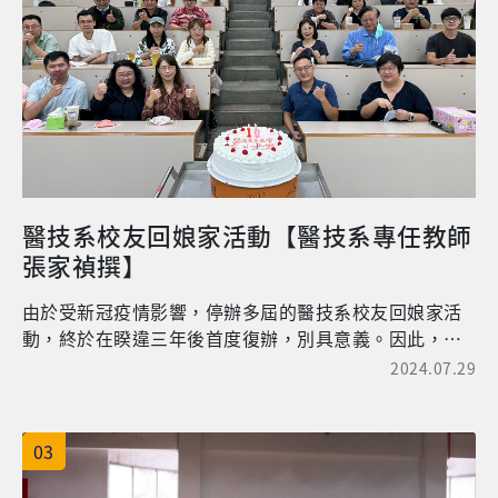
業，進入社區進行實地場域介入服務。朱修儁與曹振祥
為止。自 111 年開始，臺大醫學院病理部與臺大法醫學
校友自本系畢業後即投入為臨床呼吸治療工作至今已超
研究所合作，提供每年 1 個名額的病理法醫訓練計畫，
過10年，臨床工作之餘，積極投入社區照護與長期照護
同時修得「病理專科」和「法醫學程」，共計 5 年，亦
之領域，且熱心於呼吸治療專業之推廣。本次社區參與
可取得參加「法醫師國家考試」。當有病理醫師取得法
課程在他們的協助下辦理活動。 當日上午為行前訓練課
醫師資格後，法務部法醫研究所便會聘請而成為解剖法
程。第一堂課由本系畢業校友，目前擔任臨床呼吸治療
醫師。 回歸到我本人，於畢業後取得中西醫雙學士，便
師的朱修儁老師教導學生如何正確地為長者做血壓、肺
選擇先走病理專科訓練，取得病理醫師後，邊工作邊就
功能、呼吸肌肌力等檢查。第二堂課由對於健身有熱情
讀臺大法醫學研究所，修完所有學程後參加法醫師國家
且有相關證照的林怡萱呼吸治療師，來講解呼吸治療師
考試取得法醫師資格。之後便進到法務部法醫研究所做
醫技系校友回娘家活動【醫技系專任教師
如何在社區帶運動，以及如何設計適合長者的運動，並
「專任」解剖法醫師。 專任？兼任？ 和其他科別類似，
張家禎撰】
設計一些互動環節讓學生實際體驗。第三堂課由環島公
專任法醫師就表示我的所有工作都是以法醫解剖為主，
益演講的減藥藥師-胡廷岳藥師，來教導學生如何對社區
並沒有留在醫院內服務；而兼任法醫師則是主要在醫院
由於受新冠疫情影響，停辦多屆的醫技系校友回娘家活
民眾進行健康相關主題的衛教，透過深入淺出的講解，
服務 (從事病理科工作)，必要時才會被委託進行法醫解
動，終於在睽違三年後首度復辦，別具意義。因此，大
讓學生了解如何透過各式小技巧與長者建立良性互動，
剖工作。兩者當然各有其優缺點，不過我會選擇專科，
家特別珍惜這次難得的聚會，紛紛三五好友結伴、或者
2024.07.29
提升長者對健康觀念的理解度與配合度。第四堂課目前
簡單來說就是想全身投入在法醫的範疇，醫學不管是哪
攜家帶眷前來參加活動，除了校友外，還有在校同學們
斜槓社工居服員的楊雅評呼吸治療師，介紹與阿公阿嬤
一個科別，書本上教的是一套理論，然經驗的累積才是
共170餘人的熱情參與，場面相當盛大。大家看到許久未
互動的各式絕招，透過與長者交心、交談，了解長者的
讓工作更精進純熟的不二法則。 「法醫師國家考
見的老師、同學們，又或是素未謀面的學長姊、學弟妹
03
需求，提供長者適當的照護。 ▲朱修儁老師教導學生如
試」！？ 最後來淺提一下大家都很討厭的國家考試。
們，臉上總是掛著親切又懷念的笑容，歡談當年的學校
何正確地為長者做血壓、肺功能、呼吸肌肌力等檢查。
「醫師」或「中醫師」的國家考試，在正常的修業課程