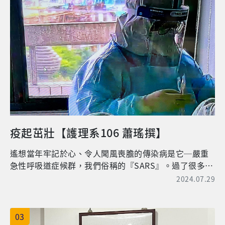
地接觸臨床個案，讓我更能將學校所學之知識應用於臨
床。那時的我選擇C1、C2制，目的除了傳統的物理治療
四大科皆能接觸到之外，透過接觸不同醫院，也讓我悉
知不同醫院物理治療的運作模式。因此，我蠻推薦學弟
妹們，在選擇實習的場所時，多嘗試不同的醫院或治療
所，來增廣自己的見聞。 在大學畢業後，在工作場所的
選擇上，與我同期畢業的同學們多是往物理治療所、健
保診所或是醫院工作。因本身在實習完後對於物理治療
骨科、神經、心肺、小兒四大領域想要接觸更多的臨床
個案來累積自己的臨床經驗。因此，大學畢業後，我選
疫起茁壯【護理系106 蕭瑤撰】
擇了醫院作為我第一份工作的場所。 目前任職於新竹國
泰綜合醫院，這是一家地區型醫院。我想給要預期往醫
遙想當年牢記於心、令人聞風喪膽的傳染病是它─嚴重
院發展的學弟妹們一點小分享。目前我主要負責的業務
急性呼吸道症候群，我們俗稱的『SARS』。過了很多年
為骨科、神經、床邊領域。我認為在醫院最大的優勢在
以後，席捲而來的是新的敵人─新冠肺炎COVID-19，不
於可以短時間內接觸不同領域各種類型的病人，並不會
2024.07.29
同的是我已不再是當年那個被保護的小女孩，現在輪到
像診所或物理治療所那麼的單一，僅會接觸骨科類型的
我來保護別人了！ 初入專責病房，先被繁瑣的好幾道門
個案。因此，很適合畢業後想更加精進四大科領域的學
給上緊了發條，一開一關都有它的重要性，不僅是保護
弟妹們。除了接觸各科各種類的病人來提升自我的臨床
03