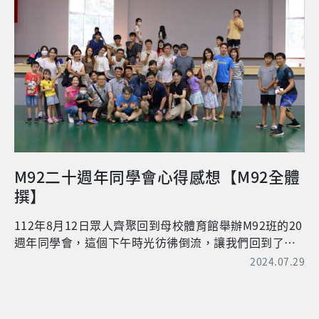
青春回憶。同時也感謝來自於老天爺的特別眷顧，活動
▲林怡萱呼吸治療師於課程中，帶領學生實際體驗運動
後，應該有7-8成的人可以順利考過，畢竟考試的內容大
當天是個舒爽的好天氣，校友們在令人充滿懷念的長庚
的內容。 ▲胡廷岳藥師教導學生如何對社區民眾進行
部分還是在修課中會提到，出題者也都是各醫界的大佬
校園裡行走，特別舒心。 本次活動主要分成兩階段，第
健康相關主題的衛教。 下午的活動為進入社區與阿公
們。而「法醫師」國家考試其實概念也是一樣，法醫師
一階段由三位職場工作的畢業學長姐進行職涯分享，薛
阿嬤相見歡。活動地點安排在新莊某公共托老中心醫事C
的國家考試科目以目前來說分成六科：「一般醫學」、
宇珊學姊為林口長庚醫院血庫組組長、蔡威廷學長則是
級巷弄站。該場地自2021年4月起即有呼吸治療師每週
「臨床法醫學」、「法醫毒物學」、「法醫生物學」、
亞東醫院資深醫檢師，兩位校友都在醫院的檢驗部門負
常駐呼吸治療相關課程，長期有65歲以上社區民眾參
「解剖及法醫病理學」、「法醫法規及倫理」，如果是
責重要工作，他們透過自己的故事，分享在醫技系學習
與。活動開始，在長庚大學提供經費與資源輔助，讓學
念完臺大法醫研究所後取得考試資格，出考題的大佬幾
到的技能及知識，如何應用在醫院工作上，同時也分享
生得以在師長的指導下，為長者進行血壓、血氧、肺功
乎就是來授課的這些老師們，那麼要順利通過考試應該
了自己求學過程中，心境上的成長、歷練，並且如何調
能等測量。長者們都非常開心，對於自身的健康狀況也
沒有太大的問題。反過來說如果單就以國內外參與法醫
適未來邁入職場後，與在學時的心態轉變，這些實際層
非常關心，過程中常提出問題，講師們也一一為長者講
訓練計畫作為考試資格的取得，那可能在準備上會辛苦
面的職涯分享，讓在場與會的同學們可以更深入思考未
M92二十週年同學會心得感想【M92全體
解。 ▲學生在師長的指導下，為長者進行肺功能測量。
很多，因為實務上的法醫訓練計畫都是以解剖為主及如
來的規劃；顏妏蓁學姊則是在台灣美捷擔任臨床試驗專
撰】
▲學生在師長的指導下，為長者進行呼吸肌肌力測量。
何撰寫鑑定報告，而少了對於法醫毒物學、法醫生物學
員，負責臨床試驗資料的驗證、監測及病人收案。除了
接下來由授課的講師們(朱修儁、曹振祥)帶領長者進行伸
(親緣鑑定等)、法醫法規與倫理等相關的知識來源。至於
介紹臨床試驗的工作型態，也指出這類工作需要細心和
112年8月12日眾人齊聚回到母校體育館舉辦M92班的20
展操、暖身以及在椅子上就可以進行的簡易有氧運動。
另一個好像是問題又不是問題的部分是總分六百分，其
邏輯能力，來幫助他們審閱與分析資料；此外，許多試
週年同學會，這個下午時光彷彿倒流，讓我們回到了年
運動完，長者都反映說身體有流汗的感覺。最後是帶領
中有三百分是申論題，另三百分是選擇題，一翻二瞪眼
驗案都是全球收案，因此英文能力需要一定水準。再
輕時光，重新感受在學時的青春活力。 活動以大地遊戲
2024.07.29
長者透過特殊的呼吸訓練器材(卡組笛)進行呼吸訓練，請
的選擇就憑實力論戰，而三百分的申論題考驗的除了知
者，臨床試驗常有緊急任務交付，在休假日加班更是家
為主軸，同學們攜家帶眷一同參與，感謝主辦人與所有
長者以笛子配合他們熟悉的老歌吹出曲調，長者對於此
識外，更重要的應該是與老師的心靈契合 (笑~)。 【張
常便飯，所以要有強大的抗壓性，隨時保持自己的彈
的關主，還有在門口扮演蒼蠅拍的M92貴婦團讓我們不
活動也非常喜歡。過程中學生也一起參與，從旁教導長
校友目前任職於法務部法醫研究所擔任法醫師】 新科法
性，以全力以赴的心態來面對。最後，三位校友也勉勵
用擔心衛生問題，吃到美味的點心。這次的活動讓我們
者進行運動或進行呼吸訓練，主動關心長者活動的狀