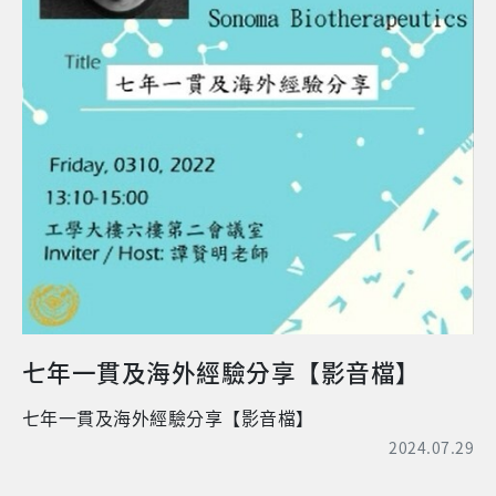
過程中常和來自不同領域就讀醫師討論彼此的研究方
向，互相學習。遇到任何研究上的問題，不管是指導教
授，或是所上其他老師們總是認真地與我討論解決方
案，令我收穫良多。在臨研所每學期皆會安排專題討
論，報告自己的研究進度，所長、老師及同學們皆會參
與，給予中肯的建議並訓練英文口說簡報能力。因我其
中一位指導教授為復健科醫師，所以我的研究方向與運
動傷害有關，主要為他汀類藥物及非類固醇抗發炎藥對
受傷肌肉癒合的影響，他汀類藥物為降血脂用藥，非類
固醇抗發炎藥則是常用於治療肌肉損傷後的疼痛，兩種
藥物都是常用藥物，研究證實這兩種藥物會影響肌細胞
的增生及移行，進而干擾肌肉癒合。 研究之路看似平穩
卻也充滿挑戰，以往的基礎研究與臨床應用相差甚遠，
臨床醫學研究所擅長以臨床問題為導向之基礎研究，所
七年一貫及海外經驗分享【影音檔】
以實驗設計都與我過往的訓練有所不同，常常提出的實
驗模型都會因不具臨床導向而被指導教授否決，只能一
七年一貫及海外經驗分享【影音檔】
直瀏覽參考文獻，思考可行方向修改後再與老師和醫師
2024.07.29
討論，幾經訓練後，總算符合老師和醫師的要求。所以
博士班期間除了自己的研究也與其他醫師合作，參與高