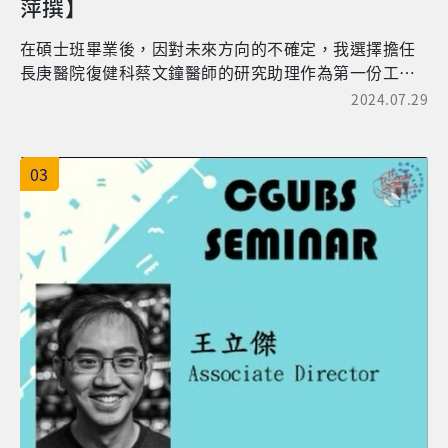
萍撰】
供家長容易理解及可執行的衛教諮詢，和支持家長的自
我效能。療育課程結束後，和家長一起討論適合帶孩子
在碩士班畢業後，因對未來方向的不確定，我選擇擔任
在家做的居家活動，在日常生活中的每個環節，都是促
長庚醫院復健科蔡文鐘醫師的研究助理作為第一份工
進孩子成長和學習的機會。下次療育課程再一起討論、
作，蔡醫師是臨床醫學研究所(以下簡稱臨研所)蘇中慧老
2024.07.29
修正、回饋，共享親子成長的甘甜，家長眼神中流露出
師的博士班畢業生，在博士班畢業後長期與蘇老師有合
對自己和孩子的進步與自信，這些都讓我感到非常欣
作計畫，所以我也被分派到蘇老師的實驗室學習實驗。
慰。目前我參與了兩場醫院主辦的親職講座，在講座
在擔任研究助理的兩年中，與老師及復健科醫師們合作
03
上，以簡單明瞭的語言讓一般民眾了解兒童的動作發
愉快，加上實驗主題有趣，因而激起我對研究的興趣，
展，同時也分享個人實務經驗及提供適切的居家活動建
也萌生了繼續進修的念頭。過往長庚臨研所博士班僅招
議，這些都是在長庚大學早期療育研究所磨練後的成長
收臨床醫師，所上教授與臨床醫師有非常多的合作經
與蛻變。希望未來我可以繼續保持正向積極的態度，為
驗，由於全國臨研所大多開放一般生招生，因應趨勢並
兒童早療領域貢獻微薄之力。 【劉校友目前任職於新北
增加學生生來源，長庚臨研所在民國105年經教育部核准
市立聯合醫院兒童發展聯合評估暨療育中心擔任物理治
通過招收醫師以外的一般生(醫學或生命科學相關科系的
療師】 ▲親職講座:簡介粗大動作發展與實際演練
學生)，蔡醫師及蘇老師也十分鼓勵我攻讀博士班。因此
我成為長庚臨研所第一屆博士班一般生，內心充滿期
待。 臨研所的課程多元，實作和理論並重，只要有任何
新的研究結果發表或技術推出，授課老師們會即時更新
於教材中，並且加入實驗課程帶我們實際操作。在求學