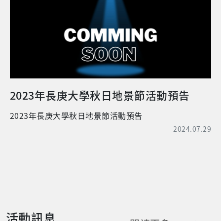
所用，並獲得教育部1:1同額補助。 ◎ 誠徵物品：正常
無損壞之物品，包括家庭用品、小家電、玩具、書籍和
任何您認為適合的物品。(註：衣服有尺寸問題所以不
收，請見諒) 活動說明: 一、為鼓勵大家響應義賣活動發
揮愛心，凡捐助物資超過3件者，即贈送神秘小禮物1個
(統一於11月發送)。 二、所有義賣品將造冊管理，歡迎
響應本活動，有意捐助請洽詢秘書室。 三、物品募集期
間: 時間：即日起至10/31 地點：管院13樓 秘
2023年長庚大學秋日地景節活動預告
書室 四、『把愛傳出去 愛心市集』舉辦期間: 時
間：11/18(六)賣完提早結束 地點：待活動地點確定
2023年長庚大學秋日地景節活動預告
後公告
2024.07.29
活動訊息