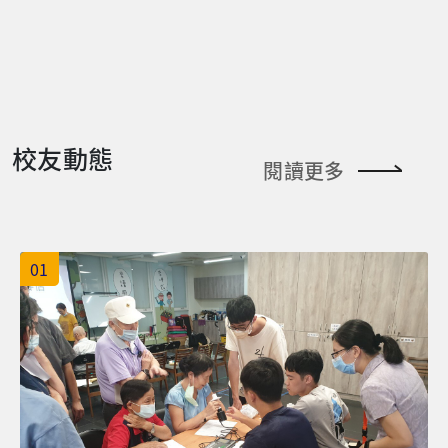
是陌生且懼怕的，擁有專業醫療背景的我們也不例外，
整體的治療空間相對較小，但相對來講病人種類也較為
向一個隱藏在醫學領域中，可能只聞其名但不得要領入
需要透過不斷的學習、吸收最新的知識來對抗，如防護
單純、較為典型。因此我認為，若畢業後想進入醫院職
門，周旋的不再只是病患和家屬之間，而是死者及其家
設備的穿脫步驟、採檢傳遞的流程，以及不斷推陳出新
場領域，地區型醫院也是個可以好好地延伸的工作場
屬、法律人及警調單位間的行業——法醫師。 法醫師的
的抗病毒藥物，要了解各個藥理機轉及作用、副作用，
域。而我認為有個小缺點是地區型醫院人力通常較為緊
工作？ 大多數對於法醫師的印象應該可以分為影視面和
甚至中藥清冠一號的使用及如何和西藥搭配等等。因疾
縮，因此一人需要負擔比較多的臨床業務。因此，若不
現實面，影視面在日劇、美劇或韓劇均有不少作品，可
病產生的距離，我們發展出許多配套措施，如使用視訊
在意除了面對臨床個案外，還需要銜接額外的臨床業
以看到法醫的工作就是面對屍體喃喃自語，然後給予
校友動態
看診的方式替代傳統看診，以減少接觸，出院返家如仍
務，我認為地區型醫院是個在初期累積經驗的好地方。
「解剖」後的報告；而現實面大概就是臺灣電視媒體上
閱讀更多
需隔離，會協助派遣防疫計程車接送。在人生的最後一
最後，給學弟妹們一些小小的建議，物理治療這份專業
出現的自稱名法醫在「看」完後給予的評論。回歸實際
哩路，因防疫關係，親友無法探視病人，我們透過手機
是個發展性很廣的一份職業，除了執業的場所多元，不
上法醫師的工作可以簡單的用「決定死亡原因，歸類死
視訊的方式，盡可能讓其圓滿。這一次猝不及防的疫
像有些醫療執業僅能限縮於醫院體系。目前物理治療除
亡方式」來解釋，至於是要用「看」還是要「解剖」的
情，迫使大家改變了生活型態，一顰一笑不再是觸目可
了在傳統的診所、醫院、治療所外，近幾年也有人以物
手段來決定，那就是不同法醫師身份能做的不同範圍。
01
及，人與人之間多了許多防備，但身為護理師的我們，
理治療為底，自創podcast廣播節目、公司內聘的專屬
在臺灣目前有兩類法醫師，一類是用「看」的 (觀察外
很慶幸在這場戰役中，扮演著不可或缺的角色，雖一路
物理治療師、長照體制下的物理治療等等。物理治療其
觀)，加上周邊調查資料給出死因和死亡方式的法醫師，
披荊斬棘，但也最終迎來了疫情的趨緩，往後回首，曾
實在我們生活中處處可見。若剛畢業對於自己的出路還
稱為「地檢署法醫師」或「公職法醫師」，歸各縣市地
經那些汗水已澆灌成茁壯的我們。 【蕭校友目前任職於
沒有什麼想法者，不妨可從鄰近的醫院或診所開始，最
檢署管轄，為第一線法醫師;在各縣市發生疑似非自然死
林口長庚醫院13K病房擔任護理師】 ▲穿著密不透風的
後祝福每位學弟妹們都可以開創出屬於自己的物理治療
案件時會隨地檢署檢察官一併出勤的角色。另一類則是
防護衣，脫下來時內衣褲皆已濕透且汗珠持續往下滑
藍圖。 【林校友目前任職於新竹國泰綜合醫院擔任物理
採用「解剖」的，同樣配合周邊調查資料給出死因及死
落。 ▲穿著密不透風的防護衣，但我們的內心無比堅
治療師】 ▲物理治療學系授袍典禮(後排左二) ▲新竹國
亡方式的法醫師，稱為「解剖法醫師」或「法醫病理醫
毅，一定要戰勝此場戰役。
泰綜合醫院復健科物理治療師團隊(前排中間) ▲實習醫