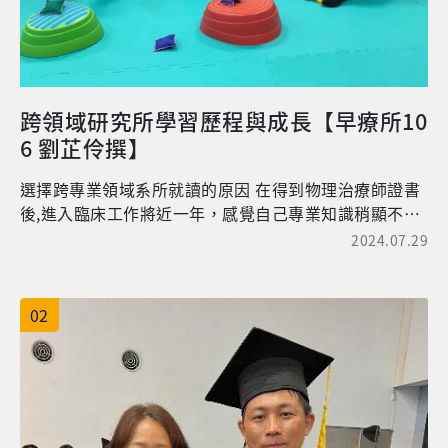
跨領域研究所學習歷程與成長【早療所10
6 劉芷伶撰】
選擇跨專業領域系所就讀的原因 在得到物理治療師證書
後,進入臨床工作將近一年，感覺自己專業知識稍顯不
足，加上在職場上也遇到了人際溝通及跨領域專業合作
2024.07.29
的困難，因此萌生了繼續研讀碩士的想法，希望提升自
己早療相關的專業知識和技能，因此我選擇了可以提升
學術知識、學習教育理念、落實早療理論和學習研究方
02
法的系所:長庚大學早期療育研究所，希望能落實醫療及
教育的結合。 學習歷程 在長庚大學早期療育研究所裡，
同學來自不同專業領域，除了職能治療，還包含了社
工、幼教、特教、教保、護理等相關科系畢業的同學。
在課程中，和不同背景的同學討論交流，收穫很多和自