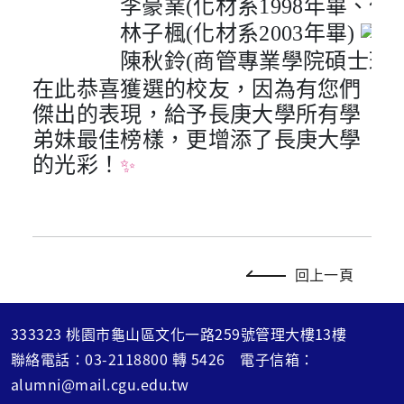
李豪業(化材系1998年畢、化
林子楓(化材系2003年畢)
陳秋鈴(商管專業學院碩士班 2
在此恭喜獲選的校友，因為有您們
傑出的表現，給予長庚大學所有學
弟妹最佳榜樣，更增添了長庚大學
的光彩！
✨
回上一頁
333323 桃園市龜山區文化一路259號管理大樓13樓
聯絡電話：
03-2118800
轉
5426
電子信箱：
alumni@mail.cgu.edu.tw