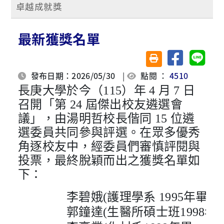
卓越成就獎
最新獲獎名單
分享至臉書
分享至 
友善列印(另開視窗)
發布日期：2026/05/30
|
點閱 ：
4510
長庚大學於今（115）年 4 月 7 日
召開「第 24 屆傑出校友遴選會
議」，由湯明哲校長偕同 15 位遴
選委員共同參與評選。在眾多優秀
角逐校友中，經委員們審慎評閱與
投票，最終脫穎而出之獲獎名單如
下：
李碧娥(護理學系 1995年畢)
郭鐘達(生醫所碩士班1998年