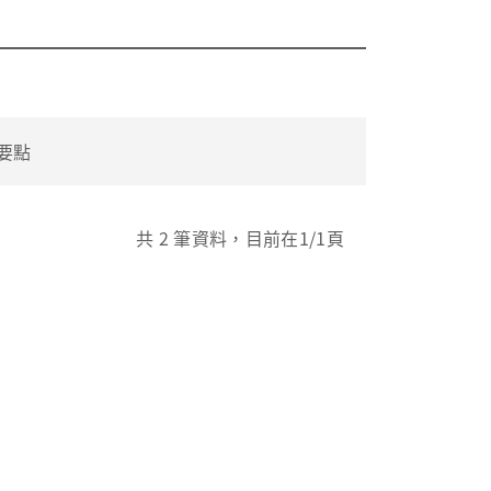
要點
共
2
筆資料，目前在
1
/1頁