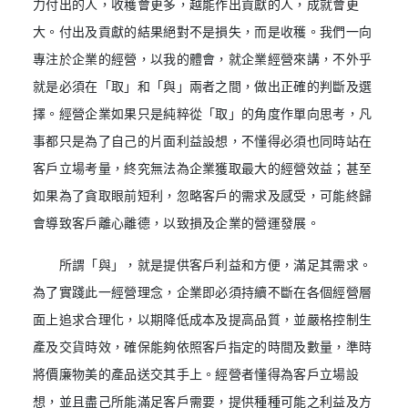
力付出的人，收穫會更多，越能作出貢獻的人，成就會更
大。付出及貢獻的結果絕對不是損失，而是收穫。我們一向
專注於企業的經營，以我的體會，就企業經營來講，不外乎
就是必須在「取」和「與」兩者之間，做出正確的判斷及選
擇。經營企業如果只是純粹從「取」的角度作單向思考，凡
事都只是為了自己的片面利益設想，不懂得必須也同時站在
客戶立場考量，終究無法為企業獲取最大的經營效益；甚至
如果為了貪取眼前短利，忽略客戶的需求及感受，可能終歸
會導致客戶離心離德，以致損及企業的營運發展。
所謂「與」，就是提供客戶利益和方便，滿足其需求。
為了實踐此一經營理念，企業即必須持續不斷在各個經營層
面上追求合理化，以期降低成本及提高品質，並嚴格控制生
產及交貨時效，確保能夠依照客戶指定的時間及數量，準時
將價廉物美的產品送交其手上。經營者懂得為客戶立場設
想，並且盡己所能滿足客戶需要，提供種種可能之利益及方