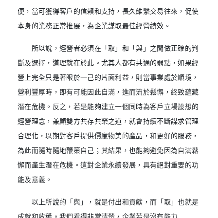
便，當可獲得客戶的信賴和支持，長久維繫交易往來，促使
本身的業務正常推展，為企業謀取最佳經營績效。
所以說，經營者必須在「取」和「與」之間做正確的判
斷及選擇，道理就在於此。尤其人都有共通的弱點，如果經
營上完全只是著眼於一己的片面利益，則當事業處於順境，
營利豐厚時，即有可能因此自滿，進而流於鬆懈，終致蘊藏
潛在危機。反之，若是能夠建立一個同時為客戶立場設想的
經營理念，兼顧雙方共存共榮之道，就會持續不斷謀求管理
合理化，以期對客戶提供價廉物美的產品，和更好的服務，
為此而隨時隨地鞭策自己；其結果，也能夠避免因為自滿鬆
懈而產生潛在危機。這對企業永續發展，具有絕對重要的功
能及意義。
以上所說的「與」，就是付出和貢獻，而「取」也就是
成就和收穫。我們看得非常清楚，企業若是沒有能力