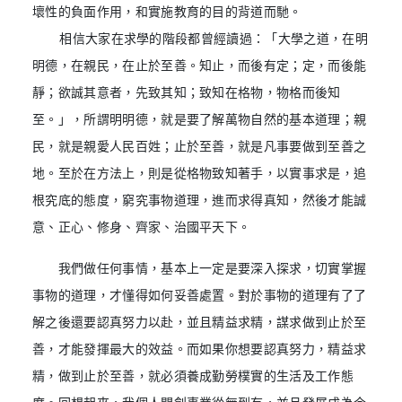
壞性的負面作用，和實施教育的目的背道而馳。
相信大家在求學的階段都曾經讀過：「大學之道，在明
明德，在親民，在止於至善。知止，而後有定；定，而後能
靜；欲誠其意者，先致其知；致知在格物，物格而後知
至。」，所謂明明德，就是要了解萬物自然的基本道理；親
民，就是親愛人民百姓；止於至善，就是凡事要做到至善之
地。至於在方法上，則是從格物致知著手，以實事求是，追
根究底的態度，窮究事物道理，進而求得真知，然後才能誠
意、正心、修身、齊家、治國平天下。
我們做任何事情，基本上一定是要深入探求，切實掌握
事物的道理，才懂得如何妥善處置。對於事物的道理有了了
解之後還要認真努力以赴，並且精益求精，謀求做到止於至
善，才能發揮最大的效益。而如果你想要認真努力，精益求
精，做到止於至善，就必須養成勤勞樸實的生活及工作態