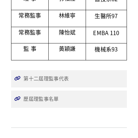
97
常務監事
林維寧
生醫所
EMBA 110
常務監事
陳怡斌
93
監 事
黃穎謙
機械系
第十二屆理監事代表
歷屆理監事名單