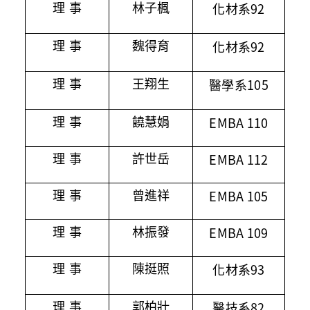
92
理 事
林子楓
化材系
92
理 事
魏得育
化材系
105
理 事
王翔生
醫學系
EMBA 110
理 事
饒慧娟
EMBA 112
理 事
許世岳
EMBA 105
理 事
曾進祥
EMBA 109
理 事
林振發
93
理 事
陳挺照
化材系
82
理 事
郭柏壯
醫技系