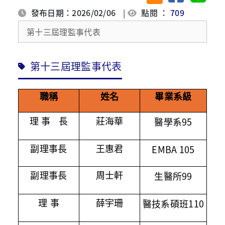
發布日期：2026/02/06
|
點閱 ：
709
第十三屆理監事代表
第十三屆理監事代表
職稱
姓名
畢業系級
95
理 事
長
莊海華
醫學系
EMBA 105
副理事長
王惠君
99
副理事長
周士軒
生醫所
110
理 事
薛宇珊
醫技系碩班