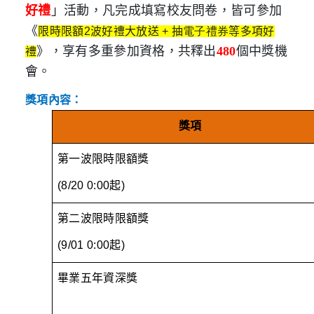
好禮
」活動，凡完成填寫校友問卷，皆可參加
《
限時限額2波好禮大放送
+
抽
電子禮券
等多項好
》，享有多重參加資格，共釋出
480
個中獎機
禮
會。
獎項內容
：
獎項
第一
波限時限額獎
(8/20 0:00
起
)
第
二
波限時限額獎
(9/01 0:00
起
)
畢業五年資深獎