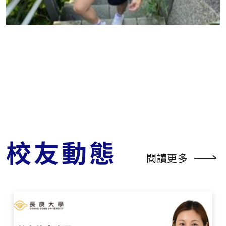
獲得楷模獎。 在工作期間除了將工作份內事務做好也須提
升自己能力，故也參加許多內外部教育訓練(如TAF1705
2、TAF15189、施行細胞治療技術醫師訓練課程、CPU法
規符合性重點教育訓練等相關課程)，讓我在各項稽核評鑑
能更得心應手的應對。 2019年衛生福利部特管辦法頒布-
開放自體細胞治療技術申請，我進而轉調至細胞中心擔任
實驗室主管協助特管辦法之申請與開發。目前，也協助公
司取得各特管申請案如:自體免疫細胞(CIK)治療第IV期實體
癌、自體免疫細胞(CIK)治療第I~III期實體癌、自體骨髓間
質幹細胞治療脊髓損傷及自體骨髓間質幹細胞移植治療退
化性關節炎與膝關節軟骨缺損。 回想起這十年的歲月自己
真的成長很多，從小小的研究助理，到現在帶領整個細胞
校友動態
中心團隊，很謝謝在求學過程中幫我的老師們，因為有你
閱讀更多
們的提攜與教導我才能在面臨種種的挑戰與困難能克服及
勝任。 【涂校友目前於台灣尖端先進生技醫藥股份有限公
司擔任細胞醫學部細胞中心實驗室主管】 ▲作者個人生活
照