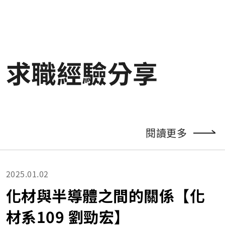
境。不論身在CGU還是SUTD，都有來自世界各地、不同
年齡層、背景專業相異的同學，在校園內就可以面對面了
解各國文化、切磋不同觀點、增加世面。直到現在，我仍
與在學程18個月內、跨2國所結交的國際友人和同學們不時
地關心與聯繫喔！ 最後，NEED學程亦包含「留學」，而
求職經驗分享
這不單單是提供給每一位學生跨國學習、深入遊訪新加坡
的機會，更是為我提供直球對決「生活」與旅遊之間的時
間規劃、長期生活成本及適應氣候環境等等日常差異的衝
擊，尤其如何「排解寂寞」成為很重要的課題。所以建議
大家不妨於週末或節慶，在廚房煮家鄉菜、揪團運動，或
離開宿舍/租屋處到各地走走逛逛、發掘好店，亦可以把握
閱讀更多
學生簽證生效期間，利用免費或半票的機會，走訪各大美
術館、博物館、動物園、植物園等地方，吸收知識，並體
會在地特色歷史。 NEED學程為每一位學生架設起國際與
專業的橋樑，更是為個人全能性的成長提供一條綜合性的
2025.01.02
歷練之路。希望大家能夠藉由這個機會，把握、運用與吸
化材與半導體之間的關係【化
收學程內各式軟硬資源，獲得最充實的碩士生涯！Study h
ard, and play hard. Good luck! 【黃校友目前於台灣英
材系109 劉勁宏】
飛凌公司擔任實習生，與長庚大學可靠度中心合作項目