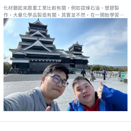
中】 ▲校園景觀 ▲黃校友於SUTD校園內協助2023 IEEE
化材聽起來跟重工業比較有關，例如提煉石油、塑膠製
MCSoC研討會(右三) ▲黃校友與同級NEED同學在SUTD
作、大量化學品製造有關，其實並不然，在一開始學習的
Canteen留影(左二) ▲黃校友於新加坡夜間動物園入口留
物理和化學，再來到做電池、半導體元件要用到電性和材
念
料相關的知識，都和半導體息息相關。 半導體用到Phot
o，Etch，CVD，PVD，Implant，CMP……等，大多跟化
工與材料有接觸，以我本人在Photo來說，雖然顧的是CD/
OVL但是我們還是會有高機率遇到，Mask的酸洗去除Defe
at、Mask太久沒用上面會有氧化物會影響CD的表現、NCE
找到有Defeat影像需要去打EDX區分dafeat的成分找到問
題發生的機台、EUV機台是用錫滴被二氧化碳雷射撞擊發
出光去曝Wafer，以上幾個case都是可以連結化材與半導
體之間。本實驗室需要用到sputter來做電池，跟CVD、PV
D有直接關係用氣體流速來沉降金屬薄膜，差是在微米跟奈
米尺寸的級別，在念書時期也可以學習到跟半導體相關的
知識是現在如果想去半導體業界上班能直接受惠的，與我
同屆的同學大多也是在半導體業服務，所以可以說化材系
是半導體業的搖籃，看是電性多懂一點還是化學、材料相
關很有想法，電性好的選PID/YED是不錯的選擇；化學、