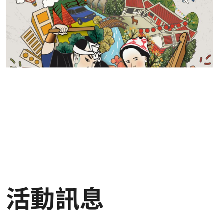
點：國家兩廳院演奏廳(台北市中正區中山南路21-1號B1)
演出／長庚大學校友合唱團 指揮／翁建民 鋼琴／蔡郁汶
視覺設計／洪閣勵 協辦／桃園市政府文化局 票價／400 60
0 800 ◎即日起至2025/1/24 前購票可享早鳥7折優惠 ◎
青年席位五折自由座優惠：享5折優惠，數量有限，售完為
止<請以至少100點文化幣(含)以上購買> _____________
________________________ 【演出曲目】 Maurice D
uruflé：Notre Père William Byrd：《Mass of Five Voic
es》Sanctus Henry Purcell：Hear my prayer, O Lord
Urmas Sisask：《Gloria Patri》Laudate Dominum, Te
mpore natalis Domini Elizabeth Alexander：How to
Sing Like a Planet 松下耕：私たちの星（我們的星星）
松下耕：そのひとがうたうとき（當歌聲響起的時候） 信
長貴富：ボクはウタ（我是歌） 曾貴海詞、劉聖賢曲：
《給大自然的組曲》 陳維斌詞、余忠元曲：生 (選自《人
生七章》) 駱維道：及春風做伙迎接年冬
活動訊息