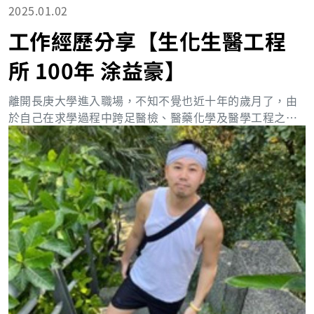
材料相關從事R&D、產線或廠務皆能與工作產生連結。 在
2025.01.02
未來不時需要有會寫code的需求，如果能在念書時就有學
工作經歷分享【生化生醫工程
習寫code在畢業後找尋半導體相關的工作會很吃香，化材
系學的廣但不見的深，需要各自下功夫，化材系是好的半
所 100年 涂益豪】
導體敲門磚，剩下就看各自的造化了，半導體在未來會更
加蓬勃發展，有興趣的學弟妹可以多往這方面發展。 【劉
離開長庚大學進入職場，不知不覺也近十年的歲月了，由
校友目前於台灣積體電路製造股份有限公司擔任工程師】
於自己在求學過程中跨足醫檢、醫藥化學及醫學工程之領
▲劉校友與日本同事去熊本(圖右) ▲部門聚會(劉校友為第
域，畢業後，我選擇可以讓我所學能有更大彈性之公司，
一排左一)
故我進入至台灣尖端生技醫藥股份有限公司。 在台灣尖端
之珍藏中心是負責臍帶血、周邊血之保存及臍帶間質幹細
胞培養及冷凍保存之實驗室，在期間也擔任品質主管參與
實驗室認證(如GTP、TAF、AABB等…)與能力試驗(如醫檢
學會、RC-QAP)，隨著細胞醫學的蓬勃發展也協助公司開
發各細胞種類之保存(如脂肪幹細胞及免疫細胞)。近年來，
政府開始對實驗室人員之操作安全與生物保全相當重視，
故公司於2016參加衛生福利部疾病管制署舉辦之【生物技
術相關實驗室導入實驗室生物風險管理系統試辦活動-CWA
15793】，我很榮幸的參與此計畫，公司也在此次評鑑中