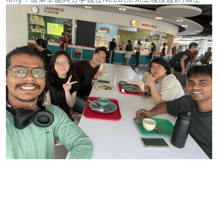
位學程的感想與經驗。值新冠疫情之時，考量我個人興
趣、欲進修之專業、與未來職涯規劃後，便爭取加入具有
多元性、國際性、挑戰性的18個月NEED學程，並於2022
年正式開啟此精短幹練的雙碩士旅途。 在學習方面，CGU
的課程除了必修科目之外，我選擇專注在可以協助發展與
自己研究領域和職涯能力相關的課程，並且把握時間在實
驗室中學習更多實踐研究的能力和工具，最重要的是藉此
摸索更明確的研究主題；而於SUTD(新加坡科技設計大學)
時，任務相對簡單：鑽研個人研究、參與通識課程、完成
碩士論文與口試。 個人感到相對惋惜的是，新加坡教育制
度並無開放學程學生完全自由選課的權利，因此除規定之
通識課程外，學生並無選課權限選取其他有興趣的校內課
程，但仍可以透過加入社團更加融入校園氛圍。與此同
時，因出國準備事項繁雜，緊密追蹤與主動追進行政流程
與自身相關的獎學金、交通、住宿、體檢、換證等重要事
宜，無疑更鍛鍊了我的時間規劃與辦事能力等獨立生活經
驗。 除了專業能力的進修，此學程亦是提供培養社交能
力、開拓更廣闊的社交圈、並建立長久多元友誼的絕佳環