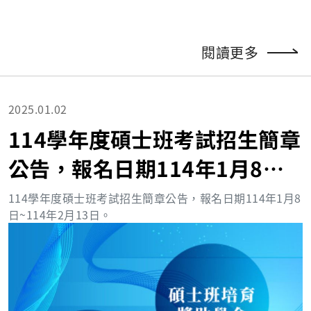
閱讀更多
2025.01.02
114學年度碩士班考試招生簡章
公告，報名日期114年1月8日
~114年2月13日。
114學年度碩士班考試招生簡章公告，報名日期
114
年
1
月
8
日
~114
年
2
月
13
日。