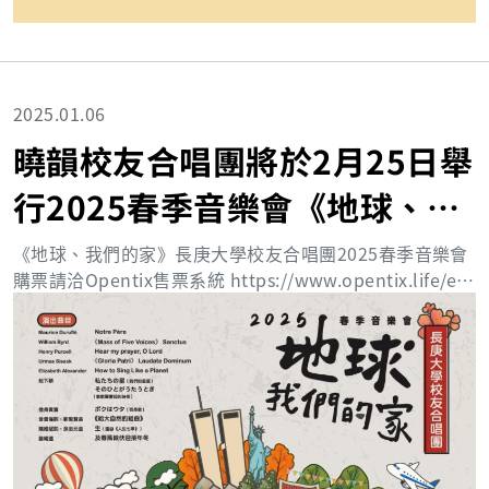
2025.01.06
曉韻校友合唱團將於2月25日舉
行2025春季音樂會《地球、我
們的家》現正售票中
《地球、我們的家》長庚大學校友合唱團2025春季音樂會
購票請洽Opentix售票系統 https://www.opentix.life/ev
ent/1868584084274032641 或私訊Facebook 粉絲專頁
https://www.facebook.com/cguac.2020 「行星運轉
間，持續創造著聲響」 「壯闊的、低沉的、奇特的聲響」
大地孕育所有的生命 默默承受一切 也乘載著人們的殷殷企
盼與情感 讓我們一齊歌唱，一同守護 地球、我們的家 ___
__________________________________ 【演出資
訊】 時間：2025.02.25 (二) 19:30開始 (19:00進場) 地