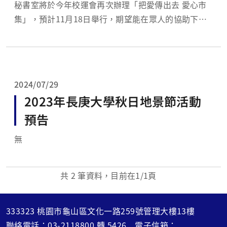
秘書室將於今年校運會再次辦理「把愛傳出去 愛心市
集」，預計11月18日舉行，期望能在眾人的協助下，
幫助那些經濟上有需要的學生，讓他們都能安穩就學，
不再為打工糊口而四處奔走。 誠摯希望大家踴躍支持
活動，一起提前年終大掃除，把家中用不到，但完整、
可用的物品捐出來，共同加入捐助義賣品的行列。...
2024/07/29
2023年長庚大學秋日地景節活動
預告
無
共
2
筆資料，目前在
1
/1頁
333323 桃園市龜山區文化一路259號管理大樓13樓
聯絡電話：
03-2118800
轉
5426
電子信箱：