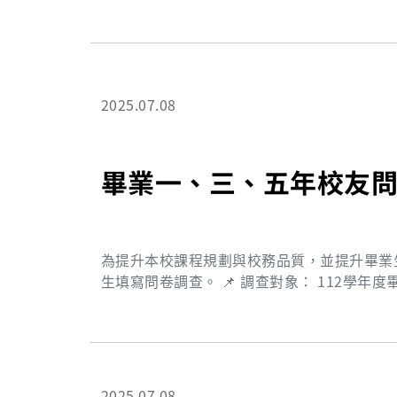
2025.07.08
畢業一、三、五年校友問
為提升本校課程規劃與校務品質，並提升畢業生就
生填寫問卷調查。 📌 調查對象： 112學年度畢業（畢業滿1年） 110學年度畢業（畢業滿3年） 108
學年度畢業（畢業滿5年） 📅 問卷填寫期間： 114年8月18日（一）至10月31日（五） ✨填問卷就有
機會獲得多項好禮✨ 🔹限時限額獎：指定時間填答前100名，送出禮券200元！ 🔹畢業五年資深獎：
抽出100名填答者，送出電子禮券100元！ 🔹參加獎：完成問卷就可抽大獎！ 禮券1,000元（20名）
禮券500元（40名） 禮券100元（100名） CGU精美紀念品（120名） 🎯 每一份回饋，都是推動母校
教育改革的重要力量，請大家一起幫忙讓長庚
2025.07.08