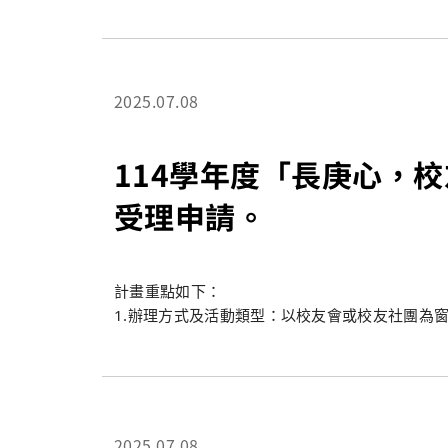
誠摯邀請您填寫下列表單，
讓我們攜手打造長庚人的職涯支持網絡！
我們將協助您刊登於校內相關平台，
促進本校人才與企業之間的良好連結。
2025.07.08
114學年度「長庚心，校
受理申請。
計畫重點如下：
1.辦理方式及活動類型：以校友會或校友社團為
(1) 成立系所校友會。
(2) 系所校友間之演講、座談會、參訪及有助校
(3) 與在校生之演講、座談會。
(4) 在校境外生社團舉辦境外生校友活動。
(5) 其他校友相關活動。
2025.07.08