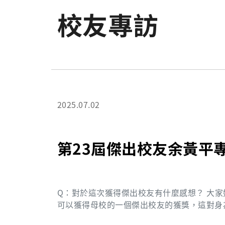
校友專訪
2025.07.02
第23屆傑出校友余黃平
Q：對於這次獲得傑出校友有什麼感想？ 大家好我是臨研所博士班的畢業校友，那這次當然很榮幸，
可以獲得母校的一個傑出校友的獲獎，這對身
然，除了開心以外，也要期勉未來在長庚大學