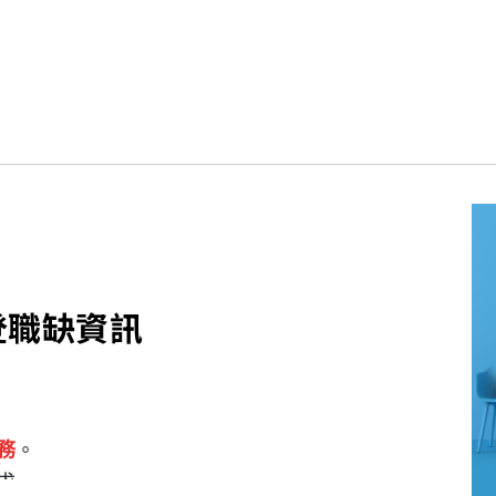
登職缺資訊
務
。
求，