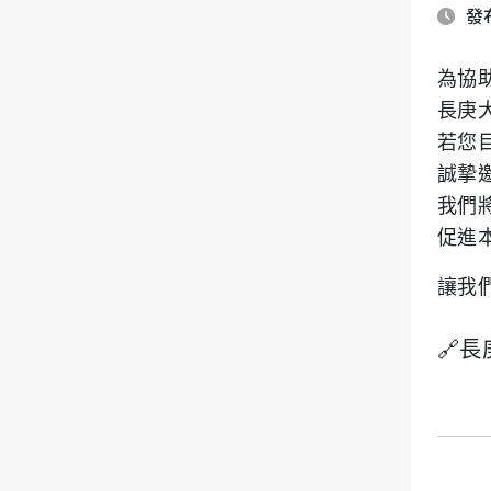
發布
為協
長庚
若您
誠摯
我們
促進
讓我
🔗
長