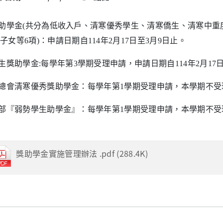
助學金
(
共分為低收入戶、清寒優秀學生、清寒僑生、清寒中重
子女等
6
項
)
：申請日期自
114
年
2
月
17
日至
3
月
9
日止。
生獎助學金
:
每學年第
3
學期受理申請，
申請日期自
114
年
2
月
17
總會清寒優秀獎助學金：每學年第
1
學期受理申請，本學期不受
部『弱勢學生助學金』：每學年第
1
學期受理申請，本學期不受
獎助學金實施管理辦法 .pdf (288.4K)