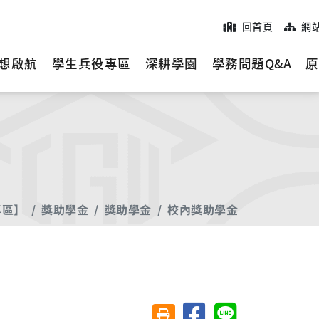
回首頁
網
想啟航
學生兵役專區
深耕學園
學務問題Q&A
原
專區】
獎助學金
獎助學金
校內獎助學金
分享至臉書
分享至 Line
友善列印(另開視窗)