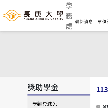
學
務
最新消息
單位
處
獎助學金
1
學雜費減免
發布