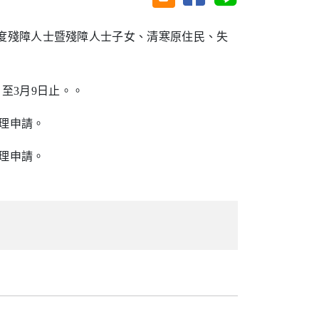
度殘障人士暨殘障人士子女、清寒原住民、失
日至
3
月
9
日止。
。
理申請。
理申請。