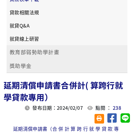
貸款相關法規
就貸Q&A
就貸線上研習
教育部弱勢助學計畫
獎助學金
延期清償申請書合併計( 算跨行就
學貸款專用）
發布日期：2024/02/07
點閱 ：
238
分享至臉
分
友善列印(另開視
延期清償申請書（合 併 計 算 跨 行 就 學 貸 款 專