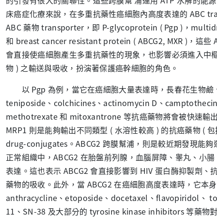
床癌症化療來說，在多重抗藥性癌細胞內高度表達的 ABC trans
ABC 藥物 transporter，即 P-glycoprotein ( Pgp )，multidru
和 breast cancer resistant protein ( ABCG2, MXR )
會直接使癌細胞產生多重抗藥性的現象，也影響必須進入中樞神
物 ) 之輸送與吸收，扮演著保護癌幹細胞的角色。
以 Pgp 為例，當它在癌細胞大量表達時，長春花生物鹼、紫杉
teniposide、colchicines、actinomycin D、camptotheci
methotrexate 和 mitoxantrone 等抗癌藥物將
MRP1 則是能夠輸出不同類型 ( 水溶性較高 ) 的抗癌藥物 ( 包括 ir
drug-conjugates。ABCG2 跨膜幫浦，則是較近期發現能夠運
正常組織中，ABCG2 在胎盤前列腺，血腦屏障、睾丸、小
表達。這也表示 ABCG2 會直接影響到 HIV 蛋白酶抑製
藥物的吸收。此外，當 ABCG2 在癌細胞高度表達時，它本身會使 
anthracycline、etoposide、docetaxel、flavopiridol、 
11、SN-38 及大部分的 tyrosine kinase inhibit