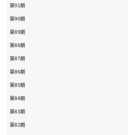
第91期
第90期
第89期
第88期
第87期
第86期
第85期
第84期
第83期
第82期