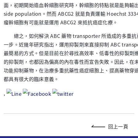
面，初期開始造血幹細胞研究時，幹細胞的特點就是能夠輸出 Hoe
side population。然而 ABCG2 就是負責運輸 Hoechs
瘤幹細胞有可能就是運用 ABCG2 來抵抗癌症化療。
總之，如何解決 ABC 藥物 transporter 所造成的
一步。近幾年研究指出，運用抑製劑來直接抑制 ABC transp
最簡易的方式。但是目前在於尋找高效率、低毒性的抑製劑
的抑製劑，也都因為偏高的內在毒性而宣告失敗。因此，在
功能抑制藥物，在治療多重抗藥性癌症細胞上、提高藥物穿
都具有很大的臨床意義。
,
回上一頁