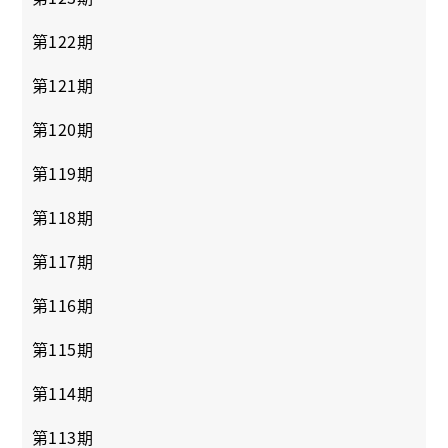
第122期
第121期
第120期
第119期
第118期
第117期
第116期
第115期
第114期
第113期