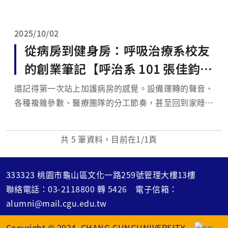
涯的起點。畢業前夕，我在104人力銀行公開履歷時，
僅以「試水溫」的心態標註關鍵字，例如「物理治
2025/10/02
療」、「心肺復...
從病房到健身房：呼吸治療系校友
的創業筆記【呼治系 101 張佳鈞
撰】
還記得第一次站上加護病房的感覺。設備運轉的聲音、
各種複雜參數、醫療團隊的分工節奏，甚至回到家睡覺
時，耳邊還會隱約響起呼吸器的警報聲。那段時間的經
歷，在我體內留下了很深的痕跡。臨床工作幾年後，我
共
5
筆資料，目前在
1
/1頁
和同樣畢業於本校呼吸治療系的 Ken，一起創立了三
個和「呼吸」或「人」仍然有關的品牌。只是場域變了
——從醫...
333323 桃園市龜山區文化一路259號管理大樓13樓
聯絡電話：
03-2118800
轉
5426
電子信箱：
alumni@mail.cgu.edu.tw
Copyright © 2024 CHANG GUNGUNIVERSITY