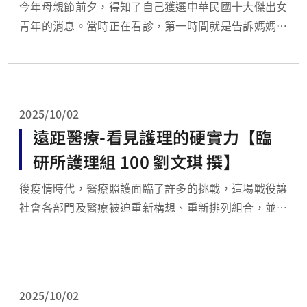
今年母親節前夕，得知了自己獲選中華民國十大傑出女
青年的消息。當時正在看診，第一時間就是告訴媽媽！
接下來幾個月，從幾乎喜極而泣的歡欣，慢慢沈澱，回
想自己最初如何認識健康促進、如何認定它為一生志
業、如何漸漸學有專精，直到現在可以很有信心地推廣
精準減重，並且備受各界肯定。 進長庚大學那年，
2025/10/02
大...
遠距醫療-看見護理的硬實力【臨
研所護理組 100 劉文琪 撰】
後疫情時代，醫療照護面臨了許多的挑戰，這場戰役讓
社會各部門及醫療被迫重新構想、重新排列組合，並推
動醫療產業產生全面性的革命，也改變了人們的就醫行
為。另外，隨著超高齡社會的來臨、智慧醫療的需求及
醫療人力短缺的問題等，此時，醫療系統需要大力的突
破、轉型且強化體制的「韌性」，『遠距醫療模式』的
2025/10/02
興起、，補...