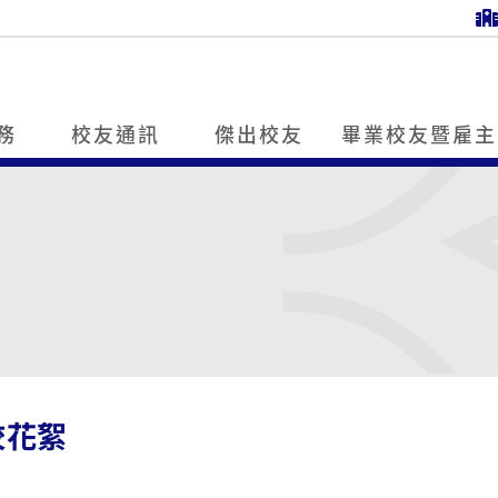
務
校友通訊
傑出校友
畢業校友暨雇主
校花絮