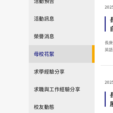
活動預告
202
活動訊息
榮譽消息
長庚
英語
母校花絮
協議
際競
外，.
求學經驗分享
202
求職與工作經驗分享
校友動態