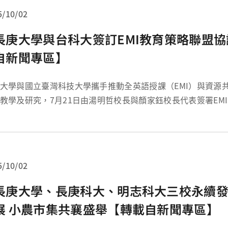
5/10/02
長庚大學與台科大簽訂EMI教育策略聯盟
自新聞專區】
大學與國立臺灣科技大學攜手推動全英語授課（EMI）與資源
教學及研究，7月21日由湯明哲校長與顏家鈺校長代表簽署EM
書。雙方未來將合作開授EMI專業課程與通識課程，提升學生
爭力，跨校選課免繳開課學校學分費（暑期課程除外），嘉惠
..
5/10/02
長庚大學、長庚科大、明志科大三校永續
展 小農市集共襄盛舉【轉載自新聞專區】