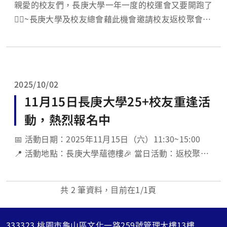
親愛的校友們，長庚大學一年一度的校運會又要開跑了
🏃‍♂~長庚大學及校友總會藉此機會邀請校友返校聚會參
加運動會及園遊會，歡迎全家出動共襄盛舉~
2025/10/02
11月15日長庚大學25+校友重逢活
動，熱烈報名中
📅 活動日期：2025年11月15日（六）11:30~15:00
📍 活動地點：長庚大學蘊德樓🎉 當日活動：返校聚
會、運動會、園遊會、美食午宴、聯考查榜、畢業紀念
冊照片展、拍照留念等豐富內容。
共
2
筆資料，目前在
1
/1頁
333323 桃園市龜山區文化一路259號管理大樓13樓