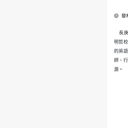
發布
長庚大
明哲校
的英語
師、行
源。