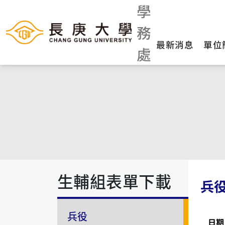
學
務
最新消息
單位
處
生輔組表單下載
兵
兵役
日期