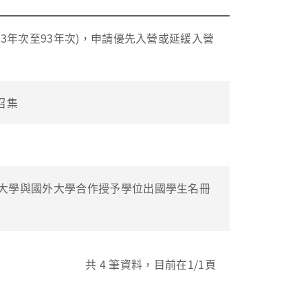
3年次至93年次)，申請優先入營或延緩入營
召集
大學與國外大學合作授予學位出國學生名冊
共
4
筆資料，目前在
1
/1頁