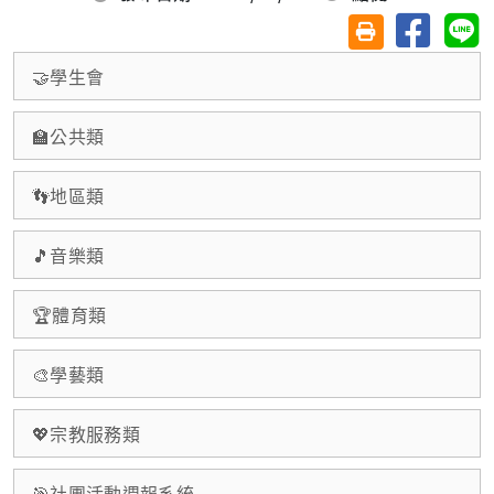
分享至臉
分
友善列印(另開視
🤝學生會
🏫公共類
👣地區類
🎵音樂類
🏆體育類
🎨學藝類
💖宗教服務類
🎯社團活動週報系統