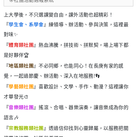
上大學後，不只選課變自由，課外活動也超精彩！
『
學生會、系學會
』
練領導、辦活動、參與決策，這裡最
對味✨
『
體育類社團
』
熱血沸騰，拼技術、拼默契，場上場下都
是好夥伴🏆
『
地區類社團
』
不必同鄉，也能同心！在長庚有家的感
覺，一起過節慶、辦活動、深入在地服務!👣
『
學藝類社團
』
喜歡設計、文學、手作、動漫？這裡讓你
才華發光🎨
『
音樂類社團
』
搖滾、合唱、器樂演奏，讓音樂成為你的
語言🎶
『
宗教服務類社團
』
透過信仰找到心靈歸屬，以服務把關