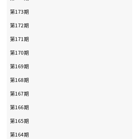
第173期
第172期
第171期
第170期
第169期
第168期
第167期
第166期
第165期
第164期