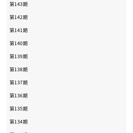
第143期
第142期
第141期
第140期
第139期
第138期
第137期
第136期
第135期
第134期