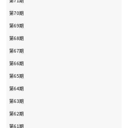
第71期
第70期
第69期
第68期
第67期
第66期
第65期
第64期
第63期
第62期
第61期