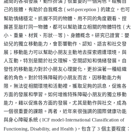
歲間的各項發展，動作扮演了很重要的一個角色。碰觸自
己的肢體，有助於自我概念 (
) 的建立，也可
self-perception
幫助情緒穩定。抓握不同的物體、用不同的角度觀看、捏
握甚至敲打同一物體，都可以幫助建立相關的物體特性 ( 大
小、重量、材質、形狀…等 )、身體概念。研究已證實：嬰
幼兒的獨立移動能力，會影響動作、認知、語言和社交發
展；移動能力可以幫助小朋友主動地去探索週遭環境，與
人互動，特別是關於社交理解、空間認知和情緒發展。自
發性的移動能力對於小朋友心理變化，更扮演著一種組織
者的角色。對於特殊障礙的小朋友而言，因移動能力有
限，無法從相關環境和活動裡，獲取足夠的訊息，促進各
方面的發展和學習。如何增進特殊障礙小朋友的獨立移動
能力，藉以促進各方面的發展，尤其是動作與社交，成為
一個很重要的課題。再者，近年來很強調的國際健康功能
與身心障礙系統
-
( ICF model
International Classification of
，包含了
個主要程度：
Functioning, Disability, and Health )
3