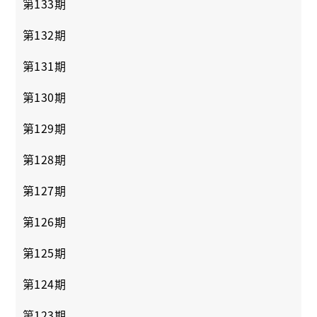
第133期
第132期
第131期
第130期
第129期
第128期
第127期
第126期
第125期
第124期
第123期