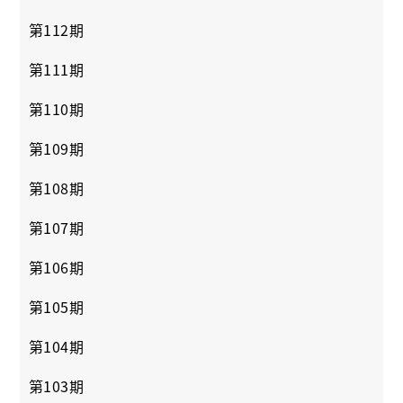
第112期
第111期
第110期
第109期
第108期
第107期
第106期
第105期
第104期
第103期