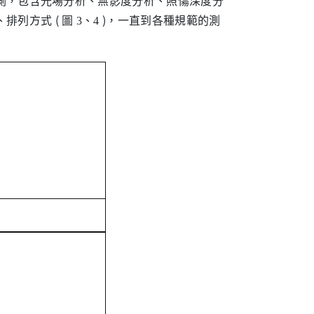
測，包含光場分析、無影度分析、照傷深度分
列方式 ( 圖
)，一直到各種規範的測
3、4