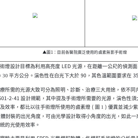
▲
圖1：目前各醫院廣泛使用的鹵素無影手術燈
設計目標為利用高亮度 LED 光源，在距離一公尺的偵測面
平方公分。演色性在白光下大於 90，其色溫範圍要求在 3500
× 30
所需的光源大致可分為照明、診斷、治療三大用途，依不同用
60601-2-41 設計規範，其中提及手術燈所需要的光源，演色性須
及效率，都比以往手術燈所使用的鹵素燈 ( 圖
) 優異並減少
1
 單體封裝的出光角度，可由光學設計取得小角度的出光，如此
統的光使用效率。