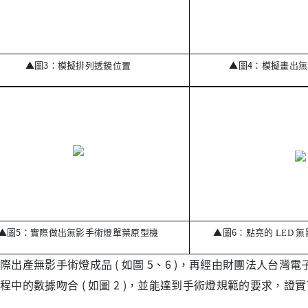
▲
圖3：模擬排列透鏡位置
▲
圖4：模擬畫出
▲
圖5：實際做出無影手術燈單葉原型機
▲
圖6：點亮的
無
LED
產無影手術燈成品 ( 如圖
5、6
)，再經由財團法人台灣電
程中的數據吻合 ( 如圖 2
)，並能達到手術燈規範的要求，證