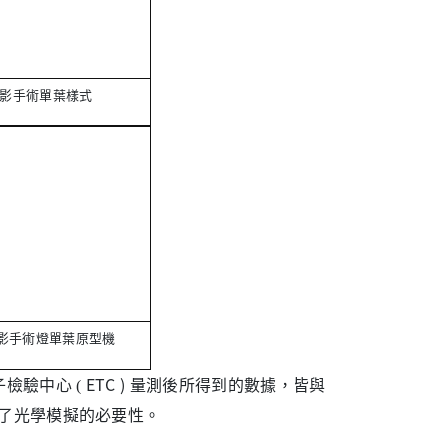
無影手術單葉樣式
影手術燈單葉原型機
子檢驗中心
ETC ) 量測後所得到的數據，皆與
(
實了光學模擬的必要性。