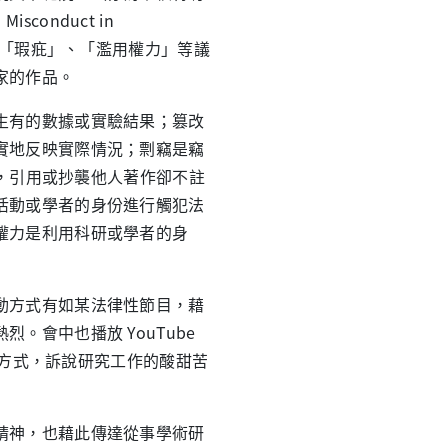
Misconduct in
「瑕疪」、「濫用權力」等議
家的作品。
有的數據或實驗結果；篡改
實地反映實際情況；剽竊是竊
t，引用或抄襲他人著作卻不註
活動或學者的身份進行觸犯法
權力是利用科研或學者的身
動方式有如某法律性節目，藉
會中也播放 YouTube
趣的方式，訴說研究工作的酸甜苦
神，也藉此傳達從事學術研