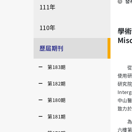
發布
111年
110年
學
Mis
歷屆期刊
第183期
從事
使用研
第182期
研究院
Int
第180期
中山醫
致力於
第181期
為使研
六樓第