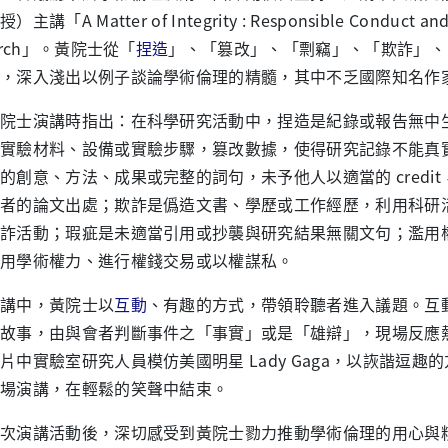
主講「A Matter of Integrity : Responsible Conduct and 
earch」。黃院士從「
捏造
」、「篡改」、「剽竊」、「欺詐」、
，深入淺出以例子談論學術倫理的精髓，其中不乏國際知名作
士演講時指出：在科學研究活動中，捏造是紀錄或報告無中生
實驗材料、設備或實驗步驟，篡改數據，使得研究記錄不能真
的創意、方法、成果或完整的詞句，未予他人以適當的 credi
者的論文出處；欺詐是僞造文書、學歷或工作經歷，利用科研
詐活動；瑕疵是未適當引用或抄襲與研究結果無關文句；濫用
用學術權力、進行權錢交易或以權謀私。
中，黃院士以
互動
、有趣的方式，帶領聆聽者進入議題。互
故事，由與會者判斷事件之「事實」或是「雄辯」，現場反應熱烈。
片中實驗室研究人員模仿美國明星 Lady Gaga，以詼諧逗
整場演講，在輕鬆的笑聲中結束。
演講活動後，深切感受到黃院士勠力推動學術倫理的用心與精