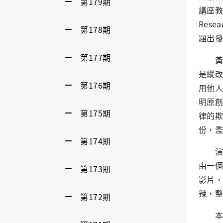
第179期
講座教授）
Res
第178期
題出發
第177期
黃院
是縱改
第176期
用他人
明原創
第175期
律的欺
份，濫
第174期
演講
由一個
第173期
影片，
辣，
第172期
本次