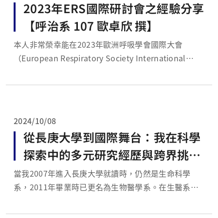
2023年ERS國際研討會之經驗分享
【呼治系 107 歐卓欣 撰】
本人非常榮幸能在2023年歐洲呼吸學會國際大會
（European Respiratory Society International
Congress 2023）中進行論文口頭演講 (圖一及二)。該
大會是由歐洲呼吸學會（ERS）主辦，每年一度，匯聚
了來自呼吸道各個領域的專業人員，參與會議人數每年
多...
2024/10/08
從長庚大學到國際舞台：我在科學
探索中的多元研究經歷與跨界挑戰
【生醫系 100 蔡弼丞 撰】
當我2007年進入長庚大學就讀時，仍然是生命科學
系，2011年畢業時已更名為生物醫學系。在生醫系期
間，我在游佳融教授和譚賢明教授的實驗室進行了一個
暑假和一個學期的研究。之後於2013年進入生醫所生