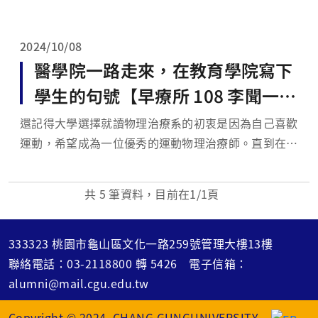
化分生組，並在曲桐副教授（Scott C. Schuyler）的
實驗室進行研究並取得碩士學位。2016...
2024/10/08
醫學院一路走來，在教育學院寫下
學生的句號【早療所 108 李聞一
撰】
還記得大學選擇就讀物理治療系的初衷是因為自己喜歡
運動，希望成為一位優秀的運動物理治療師。直到在醫
院實習接觸到各種因為遺傳、意外、家暴…而成為身心
障礙孩子。有感這些孩子除了身體情況外，將來還要面
共
5
筆資料，目前在
1
/1頁
對家庭、校園、社會等環境挑戰的不容易，萌生為這群
特殊需求（特需）孩子服務的志向。由於過去的專業養
成著重運動...
333323 桃園市龜山區文化一路259號管理大樓13樓
聯絡電話：
03-2118800
轉
5426
電子信箱：
alumni@mail.cgu.edu.tw
Copyright © 2024 CHANG GUNGUNIVERSITY