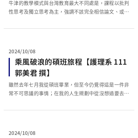
cine (IHTM)【中醫學系 105曾詩
牛津的教學模式與台灣教育最大不同處是，課程以批判
性思考及獨立思考為主，強調不該完全相信論文、或是
婷 撰】
課本上的講法、及結論，需要仔細思考並且使用不同論
文、或是證據加以佐證、或是反駁才較能有所總結，並
了解每個證據背後的限制。雖然這種教育方式剛開始既
陌生也很困難，但多次學習後反而發現自己之前許多學
2024/10/08
習盲點，對...
乘風破浪的碩班旅程【護理系 111
郭美君 撰】
雖然去年七月我從碩班畢業，但至今仍覺得這是一件非
常不可思議的事情；在我的人生規劃中從沒想過要去進
修碩士，記得是在學姊威脅鼓勵參半的引導下倉促報
名，就這樣開啟我三年乘風破浪的碩班之旅，也因此我
遇到了她—王怡文老師。 剛入學時手忙腳亂，在職
場、家庭及學業這三者之中取得平衡，為首要且艱鉅的
2024/10/08
挑戰。起初周...