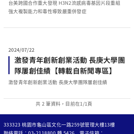
毒性導致嚴重併發症【轉載自新聞
台美跨國合作重大發現 H3N2流感病毒基因片段重組
強大複製能力和毒性導致嚴重併發症
專區】
2024/07/22
激發青年創新創業活動 長庚大學團
隊屢創佳績【轉載自新聞專區】
激發青年創新創業活動 長庚大學團隊屢創佳績
共
2
筆資料，目前在
1
/1頁
333323 桃園市龜山區文化一路259號管理大樓13樓
聯絡電話：
03-2118800
轉
5426
電子信箱：