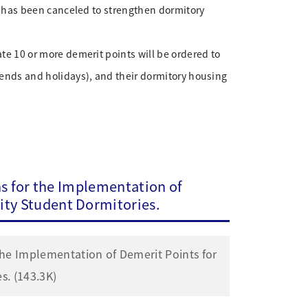
e has been canceled to strengthen dormitory
e 10 or more demerit points will be ordered to
ends and holidays), and their dormitory housing
the Implementation of
ity Student Dormitories.
ementation of Demerit Points for
s. (143.3K)