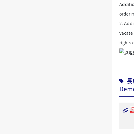
Additio
order 
2. Addi
vacate
rights 
長
Demer