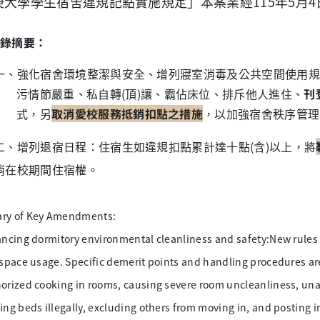
庚大學學生宿舍違規記點實施規定」本案
業經115年5月
錄摘要：
一、
強化宿舍環境整潔與安全、增列寢室消毒及公共空間使用規
污情節嚴重、私自轉
(
頂
)
讓、霸佔床位、排斥他人進住、
刊
式，另
取消愛校服務抵銷扣點之措施
，以加強宿舍秩序管理
二、增列退宿日程：住宿生如違規扣點累計達十點(含)以上，將
消在校期間住宿權。
y of Key Amendments:
ancing dormitory environmental cleanliness and safety:New rules
 space usage. Specific demerit points and handling procedures ar
orized cooking in rooms, causing severe room uncleanliness, unau
ng beds illegally, excluding others from moving in, and posting in