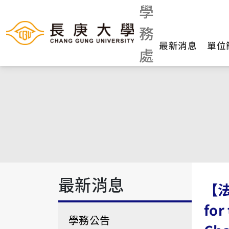
學
務
最新消息
單位
處
最新消息
【法
for
學務公告