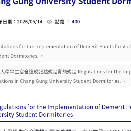
ng Gung University Student Dorm
日期：2026/05/14
點閱 ：
400
lations for the Implementation of Demerit Points for Vio
dent Dormitories.
學學生宿舍違規記點規定實施規定 Regulations for the Implement
ations in Chang Gung University Student Dormitories.
gulations for the Implementation of Demerit Po
ersity Student Dormitories.