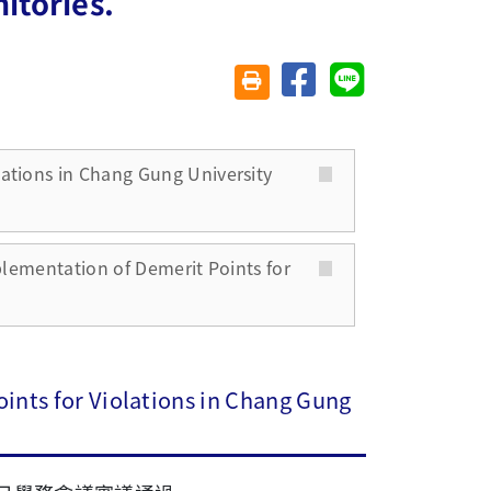
itories.
分享至臉書
分享至 Line
友善列印(另開視窗)
lations in Chang Gung University
ation of Demerit Points for
ints for Violations in Chang Gung