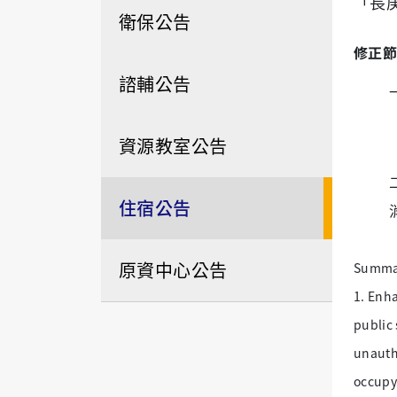
「長
衛保公告
修正節
諮輔公告
資源教室公告
住宿公告
原資中心公告
Summar
1. Enh
public
unauth
occupyi