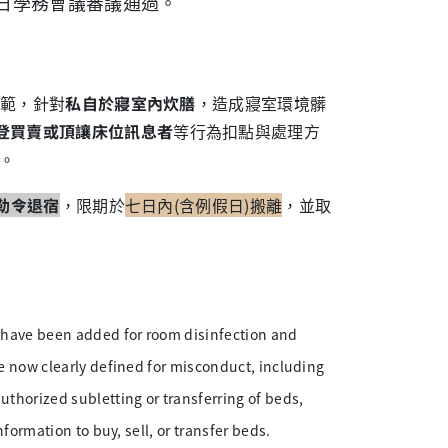
4日學務會議審議通過。
範，針對
私自於
寢室內炊膳
，造成寢室環境髒
登買賣或頂讓床位訊息者
等行為扣點與處理方
。
勒令退宿
，限期於
七日內(含例假日)搬離
，並取
 have been added for room disinfection and
e now clearly defined for misconduct, including
thorized subletting or transferring of beds,
formation to buy, sell, or transfer beds.