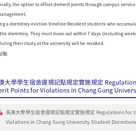
nally, the option to offset demerit points through campus servic
management.
ng a dormitory eviction timeline:Resident students who accumulat
 the dormitory. They must move out within 7 days (including week
during their study at the university will be revoked.
庚大學學生宿舍違規記點規定實施規定 Regulations for 
it Points for Violations in Chang Gung Univers
長庚大學學生宿舍違規記點規定實施規定 Regulations for the Impl
Violations in Chang Gung University Student Dormitorie