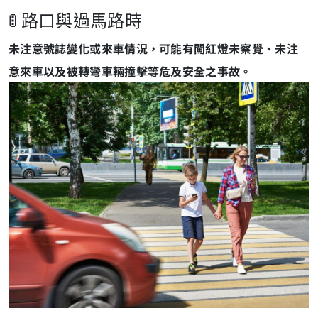
🚦 路口與過馬路時
未注意號誌變化或來車情況，可能有闖紅燈未察覺、未注
意來車以及被轉彎車輛撞擊等危及安全之事故。