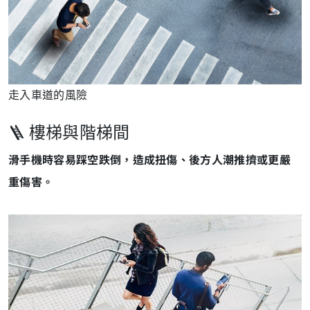
走入車道的風險
🪜 樓梯與階梯間
滑手機時容易踩空跌倒，造成扭傷、後方人潮推擠或更嚴
重傷害。