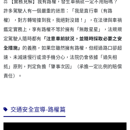
⚖️ 【實務見解】我有路權，發生車禍就一定不用賠嗎？
許多駕駛人有一個嚴重的迷思：「我是直行車（有路
權），對方轉彎撞到我，我絕對沒錯！」，在法律與車禍
鑑定實務上，享有路權不等於擁有「無敵星星」，法規規
定駕駛人隨時都有
「注意車前狀況，並隨時採取必要之安
全措施」
的義務，如果您雖然擁有路權，但經過路口卻超
速、未減速慢行或滑手機分心，法院仍會依據「過失相
抵」原則，判定負擔「肇事次因」（承擔一定比例的賠償
責任）。
交通安全宣導-路權篇