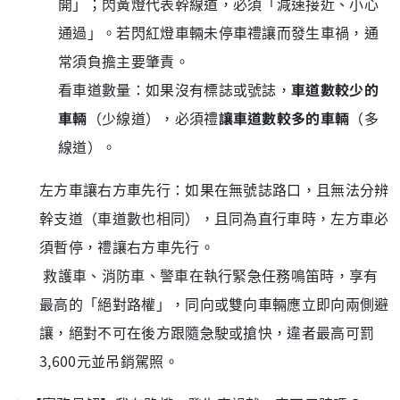
開」；閃黃燈代表幹線道，必須「減速接近、小心
通過」。若閃紅燈車輛未停車禮讓而發生車禍，通
常須負擔主要肇責。
看車道數量：如果沒有標誌或號誌，
車道數較少的
車輛
（少線道），必須禮
讓車道數較多的車輛
（多
線道）。
左方車讓右方車先行：如果在無號誌路口，且無法分辨
幹支道（車道數也相同），且同為直行車時，左方車必
須暫停，禮讓右方車先行。
救護車、消防車、警車在執行緊急任務鳴笛時，享有
最高的「絕對路權」，同向或雙向車輛應立即向兩側避
讓，絕對不可在後方跟隨急駛或搶快，違者最高可罰
3,600元並吊銷駕照。