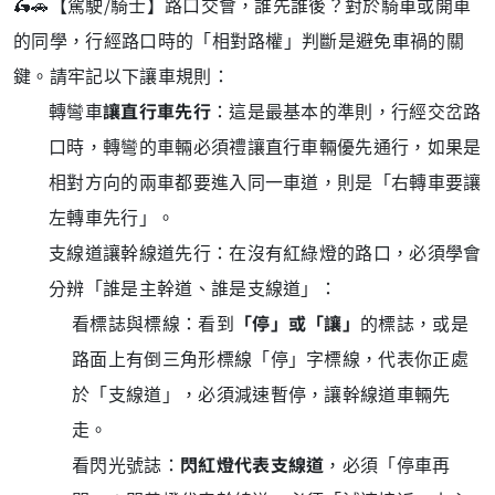
🛵🚗【駕駛/騎士】路口交會，誰先誰後？
對於騎車或開車
的同學，行經路口時的「相對路權」判斷是避免車禍的關
鍵。請牢記以下讓車規則：
轉彎車
讓直行車先行
：這是最基本的準則，行經交岔路
口時，轉彎的車輛必須禮讓直行車輛優先通行，如果是
相對方向的兩車都要進入同一車道，則是「右轉車要讓
左轉車先行」。
支線道讓幹線道先行：在沒有紅綠燈的路口，必須學會
分辨「誰是主幹道、誰是支線道」：
看標誌與標線：看到
「停」或「讓」
的標誌，或是
路面上有倒三角形標線「停」字標線，代表你正處
於「支線道」，必須減速暫停，讓幹線道車輛先
走。
看閃光號誌：
閃紅燈代表支線道
，必須「停車再