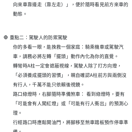
向來車靠邊走（靠左走）」，便於隨時看見前方來車的
動態
。
🛑 重點二：駕駛人的防禦駕駛
你的多看一眼，能挽救一個家庭：騎乘機車或駕駛汽
車，請務必將
左轉「擺頭」動作
內化為你的直覺。
轉彎時A柱一定會遮蔽視線，駕駛人除了打方向燈，
「必須養成擺頭的習慣」，親自確認A柱前方與兩側沒
有行人，千萬不能只依賴後視鏡。
路口綠燈時，右腳隨時準備煞車： 看到綠燈時，要有
「可能會有人闖紅燈」或「可能有行人衝出」的預測心
理。
行經路口時應鬆開油門，將腳移至煞車踏板預作停車準
備。