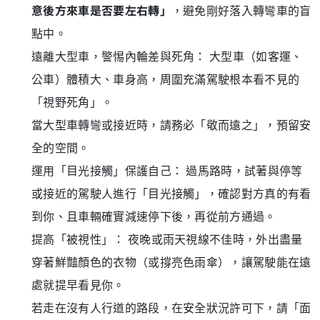
意後方來車是否要左右轉」
，避免剛好落入轉彎車的盲
點中
。
遠離大型車，警惕內輪差與死角： 大型車（如客運、
公車）體積大、車身高，周圍充滿駕駛根本看不見的
「視野死角」
。
當大型車轉彎或接近時，請務必「敬而遠之」，預留安
全的空間
。
運用「目光接觸」保護自己： 過馬路時，試著與停等
或接近的駕駛人進行「目光接觸」，確認對方真的有看
到你、且車輛確實減速停下後，再從前方通過
。
提高「被視性」： 夜晚或雨天視線不佳時，外出盡量
穿著鮮豔顏色的衣物（或撐亮色雨傘），讓駕駛能在遠
處就提早看見你
。
若走在沒有人行道的路段，在安全狀況許可下，請「面