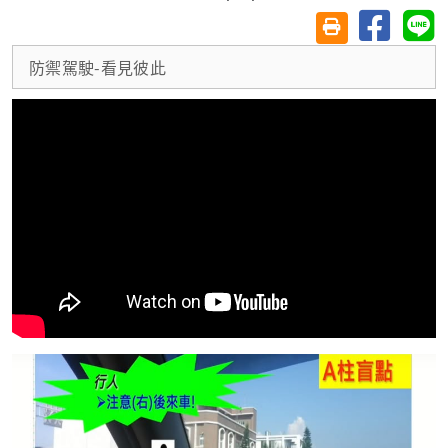
分享至臉
分
友善列印(另開視
防禦駕駛-看見彼此